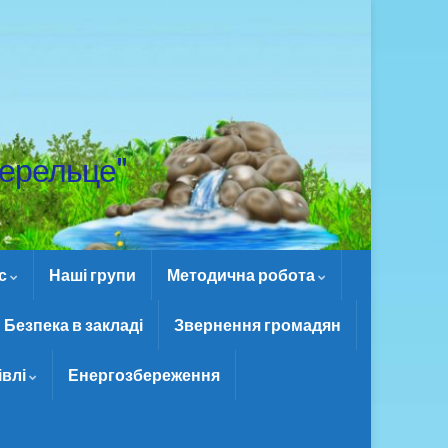
ерельце"
ас
Наші групи
Методична робота
Безпека в закладі
Звернення громадян
івлі
Енергозбереження