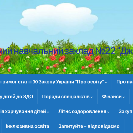
ний навчальний заклад №22 "Дж
вимог статті 30 Закону України “Про освіту”
Про н
 дітей до ЗДО
Поради спеціалістів
Фінанси
ія харчування дітей
Літнє оздоровлення
Закуп
Інклюзивна освіта
Запитуйте – відповідаємо