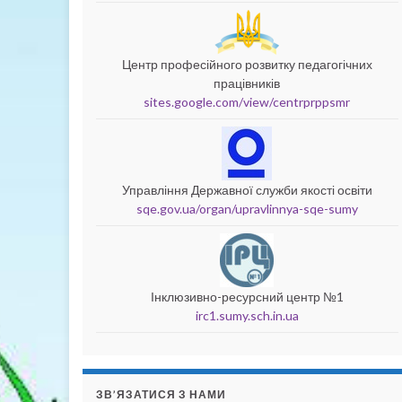
Центр професійного розвитку педагогічних
працівників
sites.google.com/view/centrprppsmr
Управління Державної служби якості освіти
sqe.gov.ua/organ/upravlinnya-sqe-sumy
Інклюзивно-ресурсний центр №1
irc1.sumy.sch.in.ua
ЗВ’ЯЗАТИСЯ З НАМИ