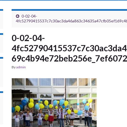
0-02-04-
4fc52790415537c7c30ac3da46a863c34635a47cfb05ef169c4
0-02-04-
4fc52790415537c7c30ac3da4
69c4b94e72beb256e_7ef607
By
admin