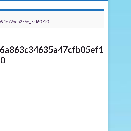
b94e72beb256e_7ef60720
6a863c34635a47cfb05ef1
20