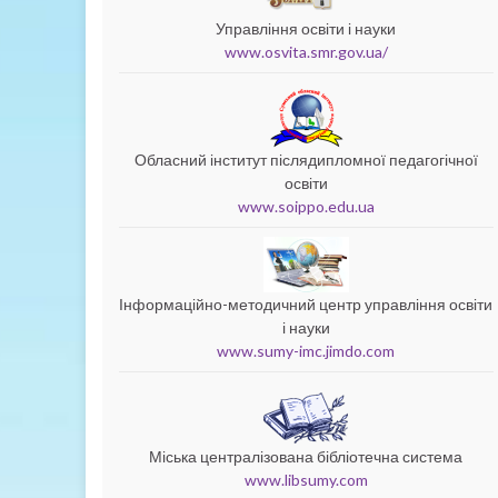
Управління освіти і науки
www.osvita.smr.gov.ua/
Обласний інститут післядипломної педагогічної
освіти
www.soippo.edu.ua
Інформаційно-методичний центр управління освіти
і науки
www.sumy-imc.jimdo.com
Міська централізована бібліотечна система
www.libsumy.com