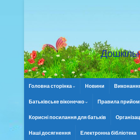
Дошкіль
Головна сторінка
Новини
Виконання 
Батьківське віконечко
Правила прийому
Корисні посилання для батьків
Організац
Наші досягнення
Електронна бібліотека