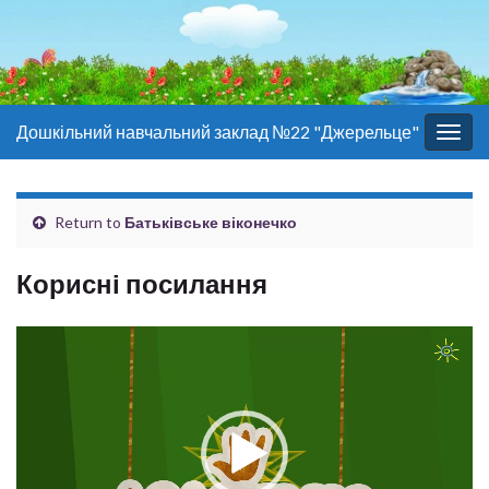
Дошкільний навчальний заклад №22 "Джерельце"
Togg
navig
Return to
Батьківське віконечко
Корисні посилання
Відеопрогравач