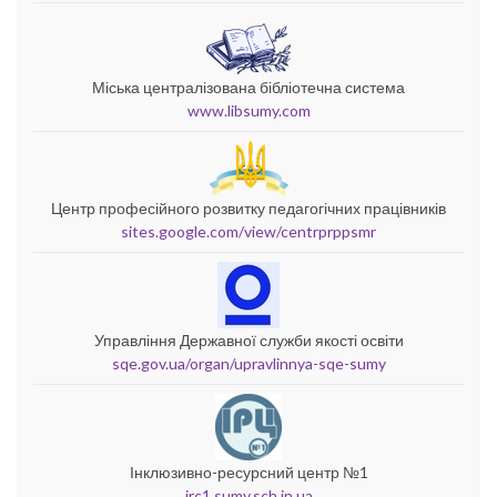
Міська централізована бібліотечна система
www.libsumy.com
Центр професійного розвитку педагогічних працівників
sites.google.com/view/centrprppsmr
Управління Державної служби якості освіти
sqe.gov.ua/organ/upravlinnya-sqe-sumy
Інклюзивно-ресурсний центр №1
irc1.sumy.sch.in.ua