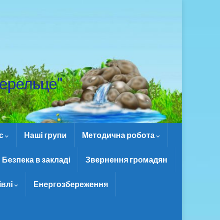
ерельце"
ас
Наші групи
Методична робота
Безпека в закладі
Звернення громадян
івлі
Енергозбереження