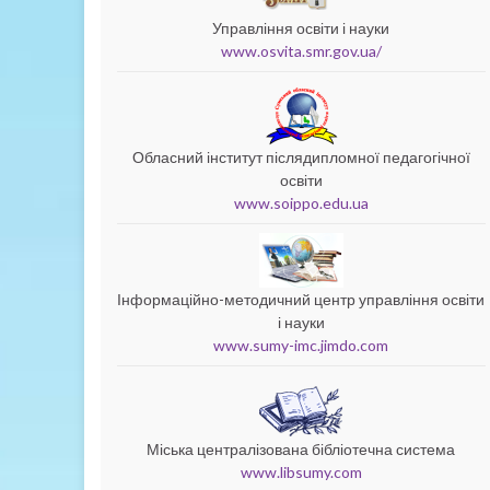
Управління освіти і науки
www.osvita.smr.gov.ua/
Обласний інститут післядипломної педагогічної
освіти
www.soippo.edu.ua
Інформаційно-методичний центр управління освіти
і науки
www.sumy-imc.jimdo.com
Міська централізована бібліотечна система
www.libsumy.com