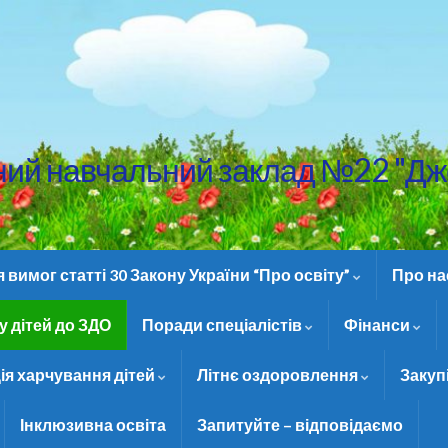
ний навчальний заклад №22 "Дж
вимог статті 30 Закону України “Про освіту”
Про н
 дітей до ЗДО
Поради спеціалістів
Фінанси
ія харчування дітей
Літнє оздоровлення
Закуп
Інклюзивна освіта
Запитуйте – відповідаємо