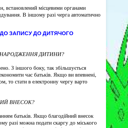
ін, встановлений місцевими органами
ядування. В іншому разі черга автоматично
ОДО ЗАПИСУ ДО ДИТЯЧОГО
Я НАРОДЖЕННЯ ДИТИНИ?
ено. З іншого боку, так збільшується
економити час батьків. Якщо ви впевнені,
м, то стати в електронну чергу варто
НИЙ ВНЕСОК?
анням батьків. Якщо благодійний внесок
ому разі можна подати скаргу до міського