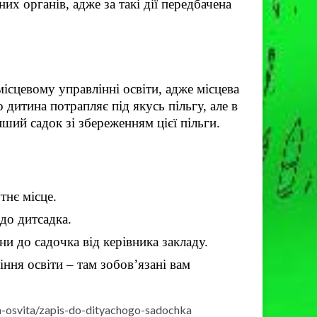
их органів, адже за такі дії передбачена
ісцевому управлінні освіти, адже місцева
дитина потрапляє під якусь пільгу, але в
нший садок зі збереженням цієї пільги.
тнє місце.
до дитсадка.
и до садочка від керівника закладу.
ння освіти – там зобов’язані вам
na-osvita/zapis-do-dityachogo-sadochka