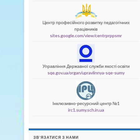
Центр професійного розвитку педагогічних
працівників
sites.google.com/view/centrprppsmr
Управління Державної служби якості освіти
sqe.gov.ua/organ/upravlinnya-sqe-sumy
Інклюзивно-ресурсний центр №1
irc1.sumy.sch.in.ua
ЗВ’ЯЗАТИСЯ З НАМИ