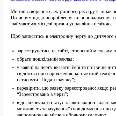
Метою створення електронного реєстру є зниженн
Питанням щодо розроблення та впровадження пр
займаються місцеві органи управління освітою.
Щоб записатись в електронну чергу до дитячого с
зареєструватись на сайті, створений місцевим 
обрати дошкільний заклад;
у заявці на чергу вказати: ім’я та прізвище ди
свідоцтва про народження, контактний телефон
натиснути “Подати заявку”;
перевірити, що заявку зареєстровано: якщо ре
“Зареєстровано в черзі”;
відслідковувати статус заявки: якщо є вільні мі
можливість зарахування” (повідомлення про це 
запропоновано місце в обраному садочку;