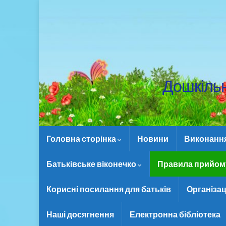
Дошкіль
Головна сторінка
Новини
Виконання 
Батьківське віконечко
Правила прийому
Корисні посилання для батьків
Організац
Наші досягнення
Електронна бібліотека