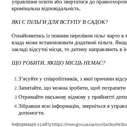
управління освіти або звертатися до правоохоронн
кримінальна відповідальність.
ЯКІ Є ПІЛЬГИ ДЛЯ ВСТУПУ В САДОК?
Ознайомитись із повним переліком пільг варто в м
влада може встановлювати додаткові пільги. Якщо 
закладі відсутні місця, то дитину направляють в і
ЩО РОБИТИ, ЯКЩО МІСЦЬ НЕМАЄ?
З’ясуйте у співробітників, з якої причини відсу
Запитайте, що можна зробити, щоб потрапити 
Отримайте письмову відмову у прийнятті дитин
Зібравши всю інформацію, зверніться в управлі
допомогти.
Інформація з сайту https://mon.gov.ua/ua/osvita/doshkil