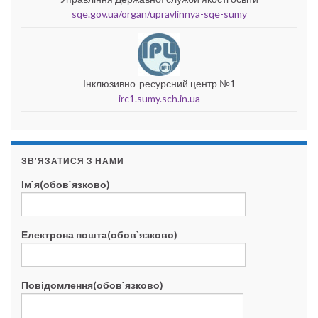
sqe.gov.ua/organ/upravlinnya-sqe-sumy
Інклюзивно-ресурсний центр №1
irc1.sumy.sch.in.ua
ЗВ’ЯЗАТИСЯ З НАМИ
Ім`я(обов`язково)
Електрона пошта(обов`язково)
Повідомлення(обов`язково)