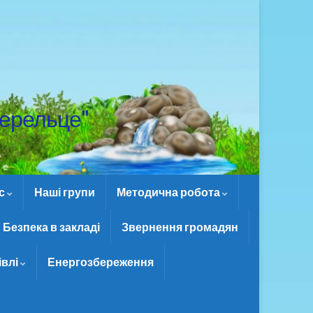
ерельце"
ас
Наші групи
Методична робота
Безпека в закладі
Звернення громадян
івлі
Енергозбереження