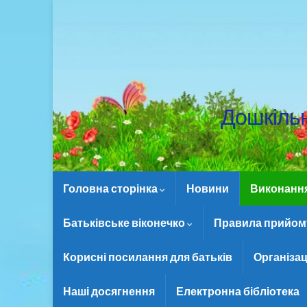
Дошкіль
Головна сторінка
Новини
Виконання 
Батьківське віконечко
Правила прийому
Корисні посилання для батьків
Організац
Наші досягнення
Електронна бібліотека