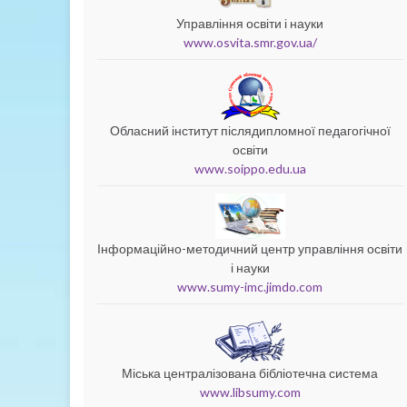
Управління освіти і науки
www.osvita.smr.gov.ua/
Обласний інститут післядипломної педагогічної
освіти
www.soippo.edu.ua
Інформаційно-методичний центр управління освіти
і науки
www.sumy-imc.jimdo.com
Міська централізована бібліотечна система
www.libsumy.com