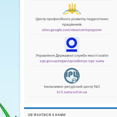
Центр професійного розвитку педагогічних
працівників
sites.google.com/view/centrprppsmr
Управління Державної служби якості освіти
sqe.gov.ua/organ/upravlinnya-sqe-sumy
Інклюзивно-ресурсний центр №1
irc1.sumy.sch.in.ua
ЗВ’ЯЗАТИСЯ З НАМИ