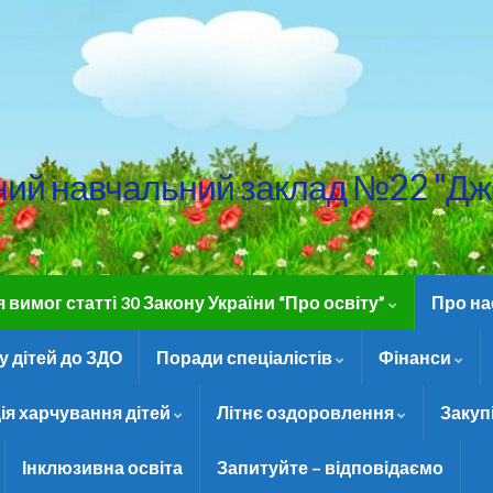
ний навчальний заклад №22 "Дж
вимог статті 30 Закону України “Про освіту”
Про н
 дітей до ЗДО
Поради спеціалістів
Фінанси
ія харчування дітей
Літнє оздоровлення
Закуп
Інклюзивна освіта
Запитуйте – відповідаємо