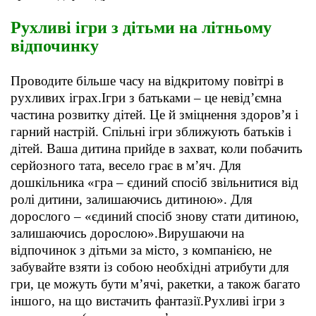
Рухливі ігри з дітьми на літньому
відпочинку
Проводите більше часу на відкритому повітрі в
рухливих іграх.Ігри з батьками – це невід’ємна
частина розвитку дітей. Це й зміцнення здоров’я і
гарний настрій. Спільні ігри зближують батьків і
дітей. Ваша дитина прийде в захват, коли побачить
серйозного тата, весело грає в м’яч. Для
дошкільника «гра – єдиний спосіб звільнитися від
ролі дитини, залишаючись дитиною». Для
дорослого – «єдиний спосіб знову стати дитиною,
залишаючись дорослою».Вирушаючи на
відпочинок з дітьми за місто, з компанією, не
забувайте взяти із собою необхідні атрибути для
гри, це можуть бути м’ячі, ракетки, а також багато
іншого, на що вистачить фантазії.Рухливі ігри з