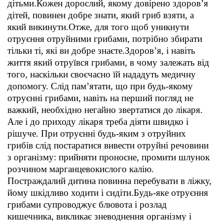
дітьми.Кожен дорослий, якому довірено здоров’я
дітей, повинен добре знати, який гриб взяти, а
який викинути.Отже, для того щоб уникнути
отруєння отруйними грибами, потрібно збирати
тільки ті, які ви добре знаєте.Здоров’я, і навіть
життя який отруївся грибами, в чому залежать від
того, наскільки своєчасно їй нададуть медичну
допомогу. Слід пам’ятати, що при будь-якому
отруєнні грибами, навіть на перший погляд не
важкий, необхідно негайно звертатися до лікаря.
Але і до приходу лікаря треба діяти швидко і
рішуче. При отруєнні будь-яким з отруйних
грибів слід постаратися вивести отруйні речовини
з організму: прийняти проносне, промити шлунок
розчином марганцевокислого калію.
Постраждалий дитина повинна перебувати в ліжку,
йому шкідливо ходити і сидіти.Будь-яке отруєння
грибами супроводжує блювота і розлад
кишечника, викликає зневоднення організму і