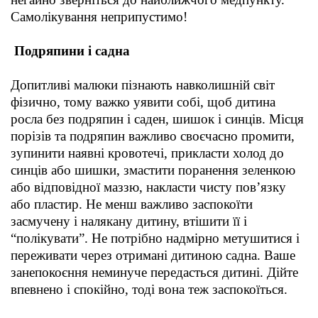
Самолікування неприпустимо!
Подряпини і садна
Допитливі малюки пізнають навколишній світ
фізично, тому важко уявити собі, щоб дитина
росла без подряпин і саден, шишок і синців. Місця
порізів та подряпин важливо своєчасно промити,
зупинити наявні кровотечі, прикласти холод до
синців або шишки, змастити поранення зеленкою
або відповідної маззю, накласти чисту пов’язку
або пластир. Не менш важливо заспокоїти
засмучену і налякану дитину, втішити її і
“полікувати”. Не потрібно надмірно метушитися і
переживати через отримані дитиною садна. Ваше
занепокоєння неминуче передасться дитині. Дійте
впевнено і спокійно, тоді вона теж заспокоїться.