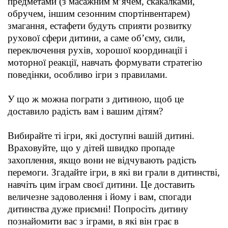
предметами (з масажним м’ячем, скакалками,
обручем, іншим сезонним спортінвентарем)
змагання, естафети будуть сприяти розвитку
рухової сфери дитини, а саме об’єму, сили,
переключення рухів, хорошої координації і
моторної реакції, навчать формувати стратегію
поведінки, особливо ігри з правилами.
У що ж можна пограти з дитиною, щоб це
доставило радість вам і вашим дітям?
Вибирайте ті ігри, які доступні вашій дитині.
Враховуйте, що у дітей швидко пропаде
захоплення, якщо вони не відчувають радість
перемоги. Згадайте ігри, в які ви грали в дитинстві,
навчіть цим іграм своєї дитини. Це доставить
величезне задоволення і йому і вам, спогади
дитинства дуже приємні! Попросіть дитину
познайомити вас з іграми, в які він грає в