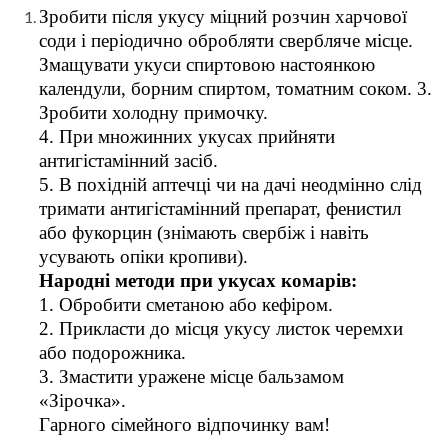
Зробити після укусу міцний розчин харчової
соди і періодично обробляти свербляче місце.
Змащувати укуси спиртовою настоянкою
календули, борним спиртом, томатним соком. 3.
Зробити холодну примочку.
4. При множинних укусах прийняти
антигістамінний засіб.
5. В похідній аптечці чи на дачі неодмінно слід
тримати антигістамінний препарат, фенистил
або фукорцин (знімають свербіж і навіть
усувають опіки кропиви).
Народні методи при укусах комарів:
1. Обробити сметаною або кефіром.
2. Прикласти до місця укусу листок черемхи
або подорожника.
3. Змастити уражене місце бальзамом
«Зірочка».
Гарного сімейного відпочинку вам!