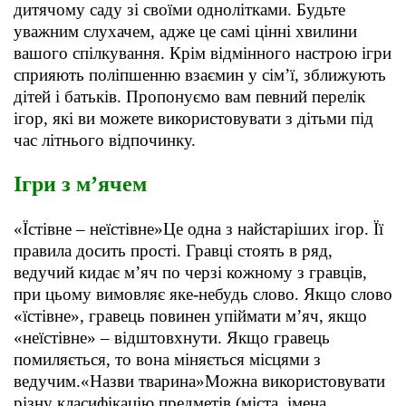
дитячому саду зі своїми однолітками. Будьте
уважним слухачем, адже це самі цінні хвилини
вашого спілкування. Крім відмінного настрою ігри
сприяють поліпшенню взаємин у сім’ї, зближують
дітей і батьків. Пропонуємо вам певний перелік
ігор, які ви можете використовувати з дітьми під
час літнього відпочинку.
Ігри з м’ячем
«Їстівне – неїстівне»Це одна з найстаріших ігор. Її
правила досить прості. Гравці стоять в ряд,
ведучий кидає м’яч по черзі кожному з гравців,
при цьому вимовляє яке-небудь слово. Якщо слово
«їстівне», гравець повинен упіймати м’яч, якщо
«неїстівне» – відштовхнути. Якщо гравець
помиляється, то вона міняється місцями з
ведучим.«Назви тварина»Можна використовувати
різну класифікацію предметів (міста, імена,