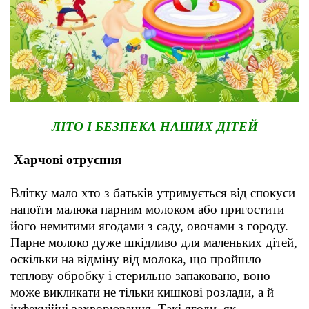
ЛІТО І БЕЗПЕКА НАШИХ ДІТЕЙ
Харчові отруєння
Влітку мало хто з батьків утримується від спокуси
напоїти малюка парним молоком або пригостити
його немитими ягодами з саду, овочами з городу.
Парне молоко дуже шкідливо для маленьких дітей,
оскільки на відміну від молока, що пройшло
теплову обробку і стерильно запаковано, воно
може викликати не тільки кишкові розлади, а й
інфекційні захворювання. Такі ягоди, як