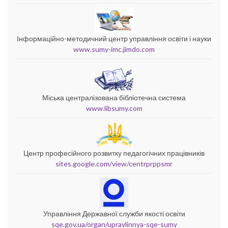
Інформаційно-методичний центр управління освіти і науки
www.sumy-imc.jimdo.com
Міська централізована бібліотечна система
www.libsumy.com
Центр професійного розвитку педагогічних працівників
sites.google.com/view/centrprppsmr
Управління Державної служби якості освіти
sqe.gov.ua/organ/upravlinnya-sqe-sumy