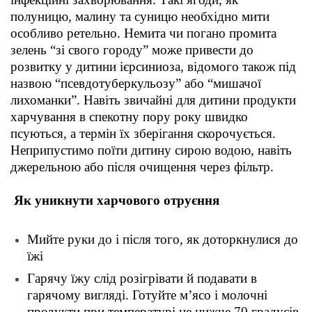
полуницю, малину та суницю необхідно мити
особливо ретельно. Немита чи погано промита
зелень “зі свого городу” може привести до
розвитку у дитини ієрсиниоза, відомого також під
назвою “псевдотуберкульозу” або “мишачої
лихоманки”. Навіть звичайні для дитини продукти
харчування в спекотну пору року швидко
псуються, а термін їх зберігання скорочується.
Неприпустимо поїти дитину сирою водою, навіть
джерельною або після очищення через фільтр.
Як уникнути харчового отруєння
Мийте руки до і після того, як доторкнулися до
їжі
Гарячу їжу слід розігрівати й подавати в
гарячому вигляді. Готуйте м’ясо і молочні
продукти при температурі не нижче 70 градусів