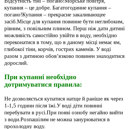
Відсутність тіні – погано!Морське повітря,
купання – це добре. Багатогодинне купання –
погано!Купання – прекрасне закаливающее
засіб.Місце для купання повинне бути неглибоким,
рівним, з повільним плином. Перш ніж дати дитині
можливість самостійно увійти в воду, необхідно
переконатися в тому, що в даному місці немає ям,
глибокої тіни, корчів, гострих каменів. У воді
разом з дитиною обов’язково повинен знаходитися
дорослий.
При купанні необхідно
дотримуватися правила:
Не дозволяється купатися натще й раніше як через
1-1,5 години після їжі.У воді діти повинні
перебувати в русі.При появі ознобу негайно вийти
з води.Розпашілим не можна занурюватися в
прохолодну воду.