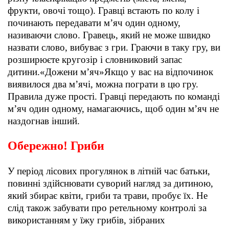
фрукти, овочі тощо). Гравці встають по колу і
починають передавати м’яч один одному,
називаючи слово. Гравець, який не може швидко
назвати слово, вибуває з гри. Граючи в таку гру, ви
розширюєте кругозір і словниковий запас
дитини.«Дожени м’яч»Якщо у вас на відпочинок
виявилося два м’ячі, можна пограти в цю гру.
Правила дуже прості. Гравці передають по команді
м’яч один одному, намагаючись, щоб один м’яч не
наздогнав інший.
Обережно! Гриби
У період лісових прогулянок в літній час батьки,
повинні здійснювати суворий нагляд за дитиною,
який збирає квіти, гриби та трави, пробує їх. Не
слід також забувати про ретельному контролі за
використанням у їжу грибів, зібраних