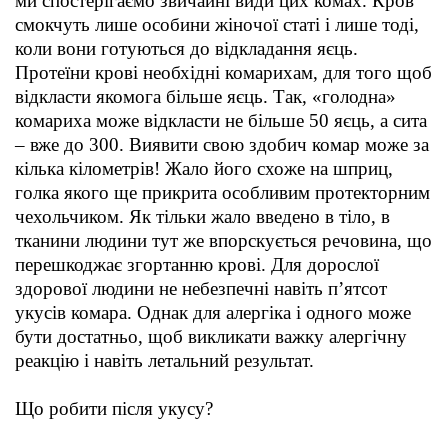
ми спостерігаємо звичайні види цих комах. Кров
смокчуть лише особини жіночої статі і лише тоді,
коли вони готуються до відкладання яєць.
Протеїни крові необхідні комарихам, для того щоб
відкласти якомога більше яєць. Так, «голодна»
комариха може відкласти не більше 50 яєць, а сита
– вже до 300. Виявити свою здобич комар може за
кілька кілометрів! Жало його схоже на шприц,
голка якого ще прикрита особливим протекторним
чехольчиком. Як тільки жало введено в тіло, в
тканини людини тут же впорскується речовина, що
перешкоджає згортанню крові. Для дорослої
здорової людини не небезпечні навіть п’ятсот
укусів комара. Однак для алергіка і одного може
бути достатньо, щоб викликати важку алергічну
реакцію і навіть летальний результат.
Що робити після укусу?