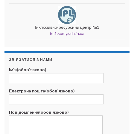
Інклюзивно-ресурсний центр №1
irc1.sumy.sch.in.ua
ЗВ’ЯЗАТИСЯ З НАМИ
Ім`я(обов`язково)
Електрона пошта(обов`язково)
Повідомлення(обов`язково)