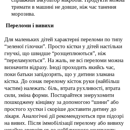
тримати в машині не довше, ніж час танення
морозива.
Переломи і вивихи
Для маленьких дітей характерні переломи по типу
“зеленої гілочки”. Просто кістки у дітей настільки
гнучкі, що швидше “розщеплюються”, ніж
“переламуються”. На жаль, не всі переломи можна
визначити відразу. Іноді проходить якийсь час,
поки батьки запідозрять, що у дитини зламана
кістка. До ознак перелому кісток руки (найбільш
частим) належать: біль, втрата рухливості, втрата
сили, зміна форми. Постарайтеся знерухомити
пошкоджену кінцівку за допомогою “шини” або
простого хустки і скоріше доставити дитину до
лікаря. Аналогічні дії рекомендуються при підозрі
на вивих. Після іммобілізації перелому або вивиху
негайно зверніться до найближчого медпункту.