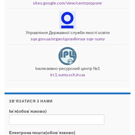
sites.google.com/view/centrprppsmr
Управління Державної служби якості освіти
sqe.gov.ua/organ/upravlinnya-sqe-sumy
Інклюзивно-ресурсний центр №1
irc1.sumy.sch.in.ua
ЗВ’ЯЗАТИСЯ З НАМИ
Ім`я(обов`язково)
Електрона пошта(обов`язково)