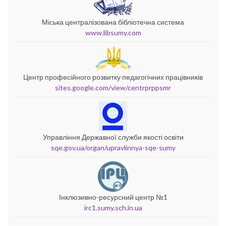
Міська централізована бібліотечна система
www.libsumy.com
Центр професійного розвитку педагогічних працівників
sites.google.com/view/centrprppsmr
Управління Державної служби якості освіти
sqe.gov.ua/organ/upravlinnya-sqe-sumy
Інклюзивно-ресурсний центр №1
irc1.sumy.sch.in.ua