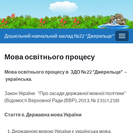
Дошкільний навчальний заклад №22 "Джерельце"
Togg
navig
Мова освітнього процесу
Мова освітнього процесу в
ЗДО №22 “Джерельце”
–
українська.
Закон України “Про засади державної мовної політики”
(Відомості Верховної Ради (ВВР), 2013, № 23 (ст.218)
Стаття 6. Державна мова України
Державною мовою України є українська мова.