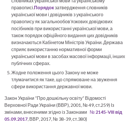
словниках української мови та українському
правописі.
Порядок
затвердження словників
української мови і довідників з українського
правопису як загальнообов’язкових довідкових
посібників при використанні української мови, а
також порядок офіційного видання цих довідників
визначаються Кабінетом Міністрів України. Держава
сприяє використанню нормативної форми
української мови в засобах масової інформації, інших
публічних сферах.
Жодне положення цього Закону не може
тлумачитися як таке, що спрямоване на звуження
сфери використання державної мови.
Закон України “Про дошкільну освіту” Відомості
Верховної Ради України (ВВР), 2001, № 49, ст.259) Із
змінами, внесеними згідно із Законами
№
2145-
VIII
від
05.09.2017
, ВВР, 2017, № 38-39, ст.380}