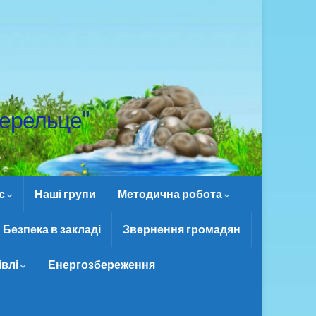
ерельце"
ас
Наші групи
Методична робота
Безпека в закладі
Звернення громадян
івлі
Енергозбереження