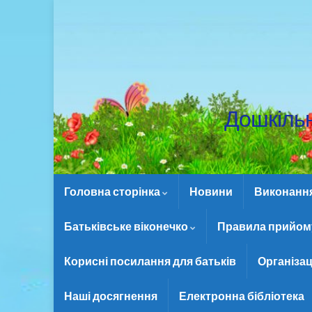
Дошкіль
Головна сторінка
Новини
Виконання 
Батьківське віконечко
Правила прийому
Корисні посилання для батьків
Організац
Наші досягнення
Електронна бібліотека