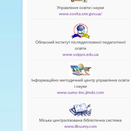
Управління освіти і науки
www.osvita.smr.gov.ua/
Обласний інститут післядипломної педагогічної
освіти
www.soippo.edu.ua
Інформаційно-методичний центр управління освіти
і науки
www.sumy-imc.jimdo.com
Міська централізована бібліотечна система
www.libsumy.com