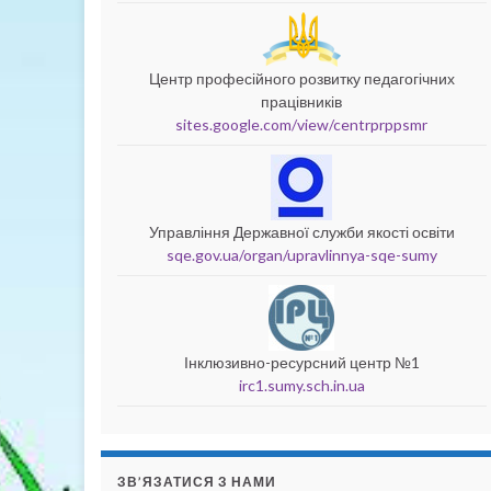
Центр професійного розвитку педагогічних
працівників
sites.google.com/view/centrprppsmr
Управління Державної служби якості освіти
sqe.gov.ua/organ/upravlinnya-sqe-sumy
Інклюзивно-ресурсний центр №1
irc1.sumy.sch.in.ua
ЗВ’ЯЗАТИСЯ З НАМИ