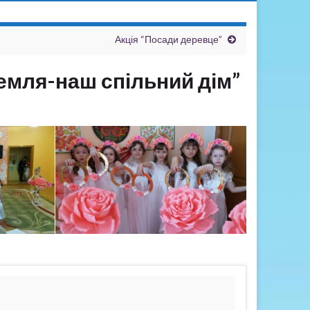
Акція “Посади деревце”
емля-наш спільний дім”