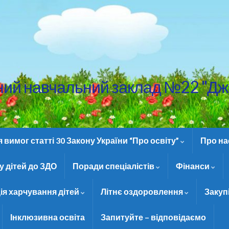
ний навчальний заклад №22 "Дж
вимог статті 30 Закону України “Про освіту”
Про н
 дітей до ЗДО
Поради спеціалістів
Фінанси
ія харчування дітей
Літнє оздоровлення
Закуп
Інклюзивна освіта
Запитуйте – відповідаємо