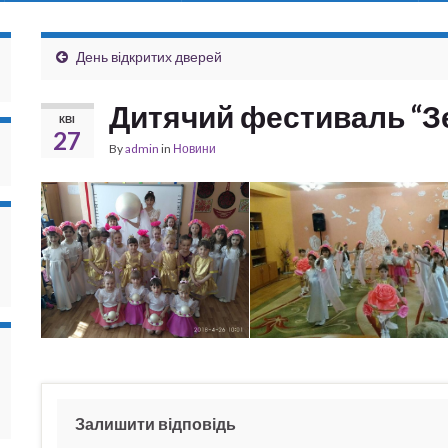
День відкритих дверей
Дитячий фестиваль “З
КВІ
27
By
admin
in
Новини
Залишити відповідь