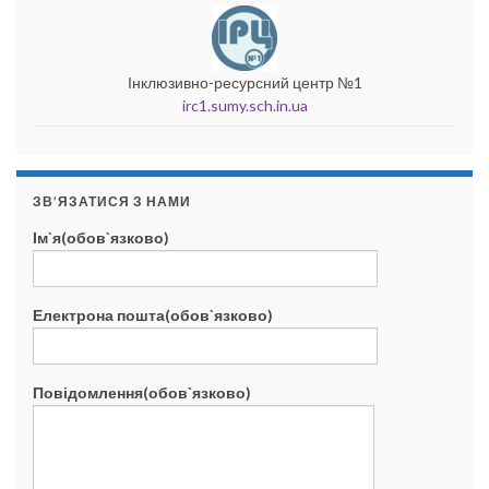
Інклюзивно-ресурсний центр №1
irc1.sumy.sch.in.ua
ЗВ’ЯЗАТИСЯ З НАМИ
Ім`я(обов`язково)
Електрона пошта(обов`язково)
Повідомлення(обов`язково)