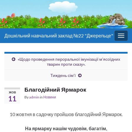
Дошкільний навчальний заклад №22 "Джерельце"
Togg
navig
«Щодо проведення пероральної імунізації м’ясоїдних
тварин проти сказу».
Тиждень сім’ї
Благодійний Ярмарок
ЖОВ
11
By
admin
in
Новини
10 жовтня в садочку пройшов благодійний Ярмарок.
На ярмарку нашім чудовім, багатім,