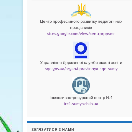
Центр професійного розвитку педагогічних
працівників
sites.google.com/view/centrprppsmr
Управління Державної служби якості освіти
sqe.gov.ua/organ/upravlinnya-sqe-sumy
Інклюзивно-ресурсний центр №1
irc1.sumy.sch.in.ua
ЗВ’ЯЗАТИСЯ З НАМИ