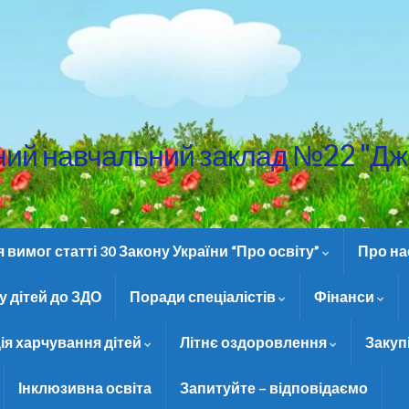
ний навчальний заклад №22 "Дж
вимог статті 30 Закону України “Про освіту”
Про н
 дітей до ЗДО
Поради спеціалістів
Фінанси
ія харчування дітей
Літнє оздоровлення
Закуп
Інклюзивна освіта
Запитуйте – відповідаємо