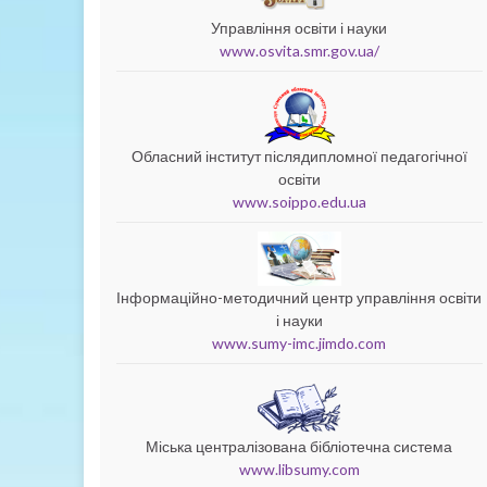
Управління освіти і науки
www.osvita.smr.gov.ua/
Обласний інститут післядипломної педагогічної
освіти
www.soippo.edu.ua
Інформаційно-методичний центр управління освіти
і науки
www.sumy-imc.jimdo.com
Міська централізована бібліотечна система
www.libsumy.com