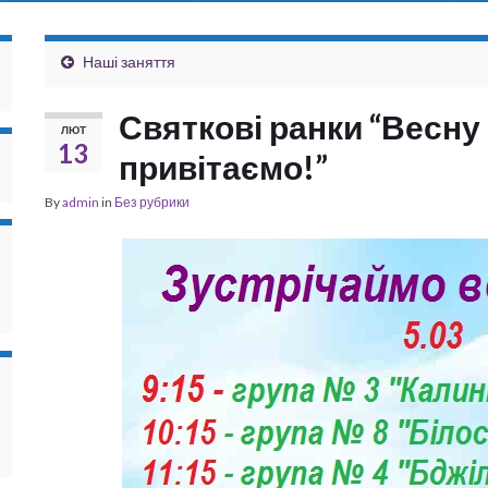
Наші заняття
Святкові ранки “Весну
ЛЮТ
13
привітаємо!”
By
admin
in
Без рубрики