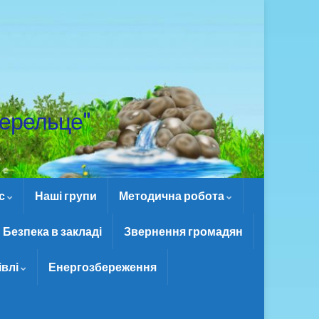
ерельце"
ас
Наші групи
Методична робота
Безпека в закладі
Звернення громадян
івлі
Енергозбереження