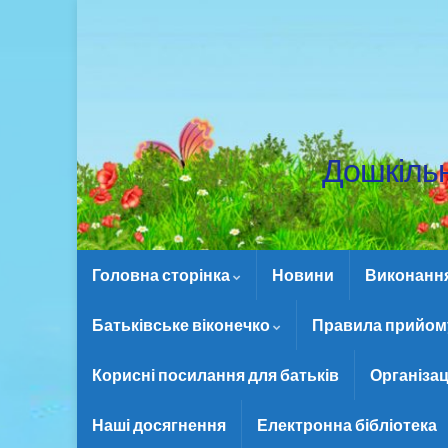
Дошкіль
Головна сторінка
Новини
Виконання 
Батьківське віконечко
Правила прийому
Корисні посилання для батьків
Організац
Наші досягнення
Електронна бібліотека