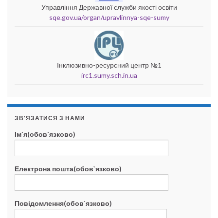
Управління Державної служби якості освіти
sqe.gov.ua/organ/upravlinnya-sqe-sumy
Інклюзивно-ресурсний центр №1
irc1.sumy.sch.in.ua
ЗВ’ЯЗАТИСЯ З НАМИ
Ім`я(обов`язково)
Електрона пошта(обов`язково)
Повідомлення(обов`язково)