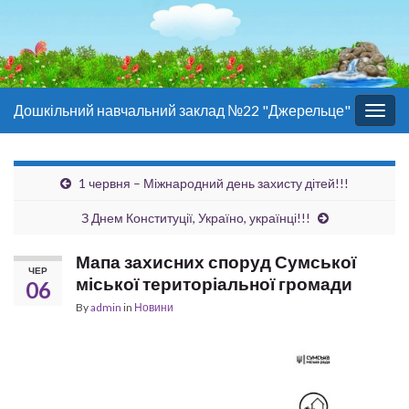
Дошкільний навчальний заклад №22 "Джерельце"
Togg
navig
1 червня – Міжнародний день захисту дітей!!!
З Днем Конституції, Україно, українці!!!
Мапа захисних споруд Сумської
ЧЕР
міської територіальної громади
06
By
admin
in
Новини