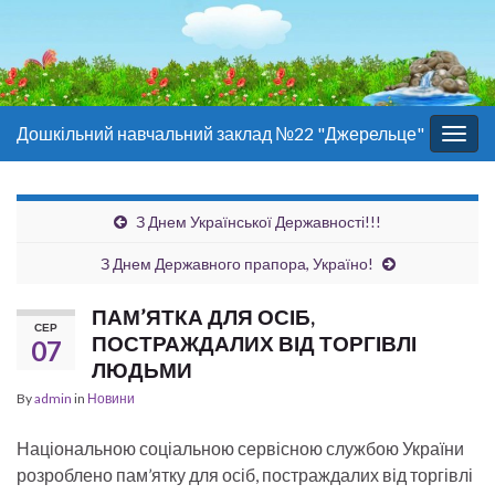
Дошкільний навчальний заклад №22 "Джерельце"
Togg
navig
З Днем Української Державності!!!
З Днем Державного прапора, Україно!
ПАМ’ЯТКА ДЛЯ ОСІБ,
СЕР
ПОСТРАЖДАЛИХ ВІД ТОРГІВЛІ
07
ЛЮДЬМИ
By
admin
in
Новини
Національною соціальною сервісною службою України
розроблено пам’ятку для осіб, постраждалих від торгівлі