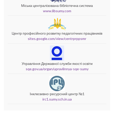
Міська централізована бібліотечна система
www.libsumy.com
Центр професійного розвитку педагогічних працівників
sites.google.com/view/centrprppsmr
Управління Державної служби якості освіти
sqe.gov.ua/organ/upravlinnya-sqe-sumy
Інклюзивно-ресурсний центр №1
irc1.sumy.sch.in.ua