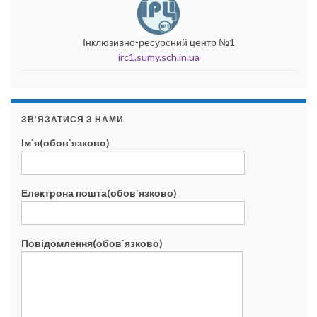
Інклюзивно-ресурсний центр №1
irc1.sumy.sch.in.ua
ЗВ’ЯЗАТИСЯ З НАМИ
Ім`я(обов`язково)
Електрона пошта(обов`язково)
Повідомлення(обов`язково)