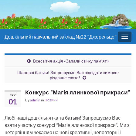
Дошкільний навчальний заклад №22 "Джерельце"
Togg
navig
Всесвітня акція «Запали свічку пам’яті»
Шановні батьки! Запрошуємо Вас відвідати зимово-
різдвяне свято!
Конкурс “Магія ялинкової прикраси”
ГРУ
01
By
admin
in
Новини
Любі наші дошкільнятка та батьки! Запрошуємо Вас
взяти участь у конкурсі “Магія ялинкової прикраси”. Ми з
нетерпінням чекаємо на нові креативні, неповторні і