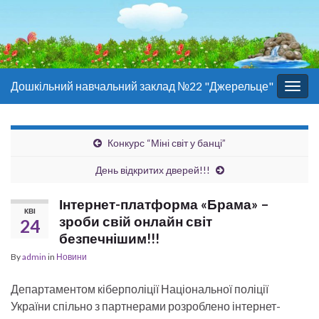
Дошкільний навчальний заклад №22 "Джерельце"
Togg
navig
Конкурс “Міні світ у банці”
День відкритих дверей!!!
Інтернет-платформа «Брама» –
КВІ
зроби свій онлайн світ
24
безпечнішим!!!
By
admin
in
Новини
Департаментом кіберполіції Національної поліції
України спільно з партнерами розроблено інтернет-