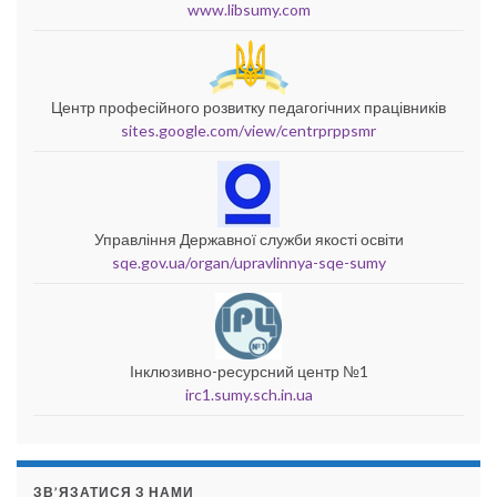
www.libsumy.com
Центр професійного розвитку педагогічних працівників
sites.google.com/view/centrprppsmr
Управління Державної служби якості освіти
sqe.gov.ua/organ/upravlinnya-sqe-sumy
Інклюзивно-ресурсний центр №1
irc1.sumy.sch.in.ua
ЗВ’ЯЗАТИСЯ З НАМИ