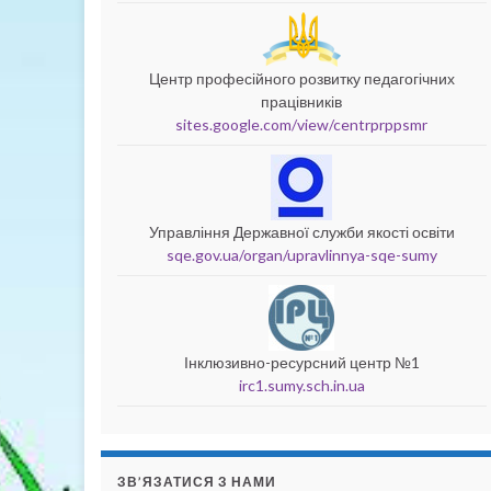
Центр професійного розвитку педагогічних
працівників
sites.google.com/view/centrprppsmr
Управління Державної служби якості освіти
sqe.gov.ua/organ/upravlinnya-sqe-sumy
Інклюзивно-ресурсний центр №1
irc1.sumy.sch.in.ua
ЗВ’ЯЗАТИСЯ З НАМИ