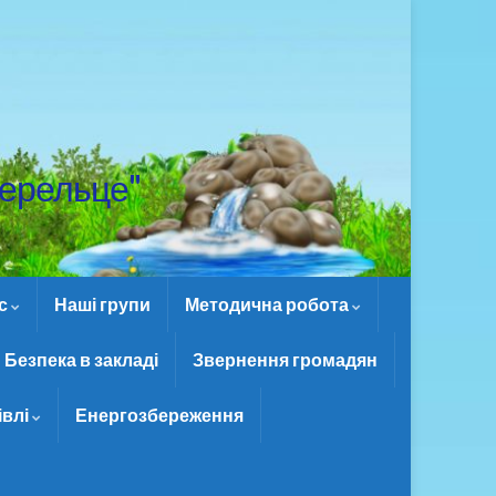
ерельце"
ас
Наші групи
Методична робота
Безпека в закладі
Звернення громадян
івлі
Енергозбереження