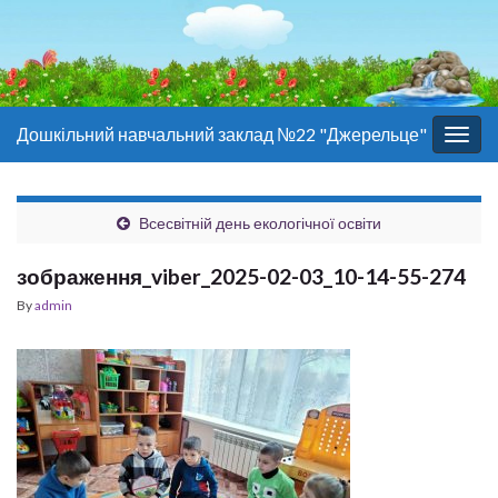
Дошкільний навчальний заклад №22 "Джерельце"
Togg
navig
Всесвітній день екологічної освіти
зображення_viber_2025-02-03_10-14-55-274
By
admin