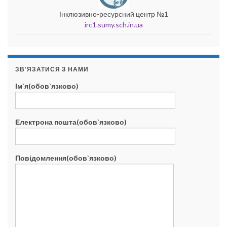
Інклюзивно-ресурсний центр №1
irc1.sumy.sch.in.ua
ЗВ’ЯЗАТИСЯ З НАМИ
Ім`я(обов`язково)
Електрона пошта(обов`язково)
Повідомлення(обов`язково)