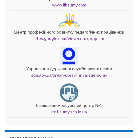
www.libsumy.com
Центр професійного розвитку педагогічних працівників
sites.google.com/view/centrprppsmr
Управління Державної служби якості освіти
sqe.gov.ua/organ/upravlinnya-sqe-sumy
Інклюзивно-ресурсний центр №1
irc1.sumy.sch.in.ua