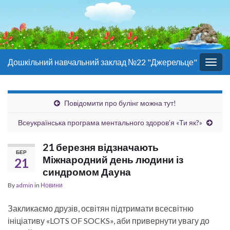
Дошкільний навчальний заклад №22 "Джерельце"
Togg
navig
Повідомити про булінг можна тут!
Всеукраїнська програма ментального здоров’я «Ти як?»
21 березня відзначають
БЕР
Міжнародний день людини із
21
синдромом Дауна
By
admin
in
Новини
Закликаємо друзів, освітян підтримати всесвітню
ініціативу «LOTS OF SOCKS», аби привернути увагу до