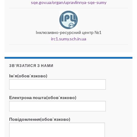
sqe.gov.ua/organ/upravlinnya-sqe-sumy
Інклюзивно-ресурсний центр №1
irc1.sumy.sch.in.ua
ЗВ’ЯЗАТИСЯ З НАМИ
Ім`я(обов`язково)
Електрона пошта(обов`язково)
Повідомлення(обов`язково)