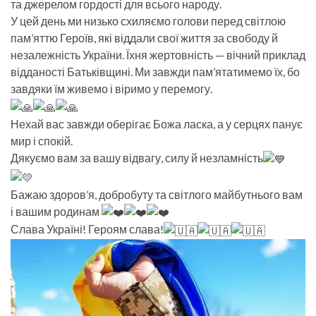
та джерелом гордості для всього народу.
У цей день ми низько схиляємо голови перед світлою
пам’яттю Героїв, які віддали свої життя за свободу й
незалежність України. Їхня жертовність — вічний приклад
відданості Батьківщині. Ми завжди пам’ятатимемо їх, бо
завдяки їм живемо і віримо у перемогу.
Нехай вас завжди оберігає Божа ласка, а у серцях панує
мир і спокій.
Дякуємо вам за вашу відвагу, силу й незламність
Бажаю здоров’я, добробуту та світлого майбутнього вам
і вашим родинам
Слава Україні! Героям слава!