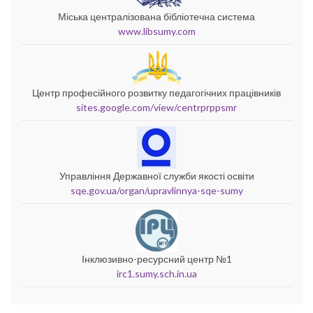
Міська централізована бібліотечна система
www.libsumy.com
Центр професійного розвитку педагогічних працівників
sites.google.com/view/centrprppsmr
Управління Державної служби якості освіти
sqe.gov.ua/organ/upravlinnya-sqe-sumy
Інклюзивно-ресурсний центр №1
irc1.sumy.sch.in.ua