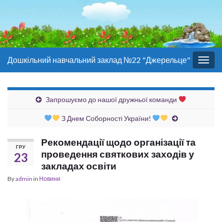
Дошкільний навчальний заклад №22 "Джерельце"
Togg
navig
Запрошуємо до нашої дружньої команди
З Днем Соборності України!
Рекомендації щодо організації та
ГРУ
проведення святкових заходів у
23
закладах освіти
By
admin
in
Новини