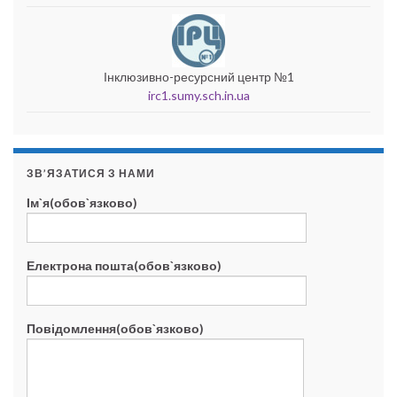
Інклюзивно-ресурсний центр №1
irc1.sumy.sch.in.ua
ЗВ’ЯЗАТИСЯ З НАМИ
Ім`я(обов`язково)
Електрона пошта(обов`язково)
Повідомлення(обов`язково)