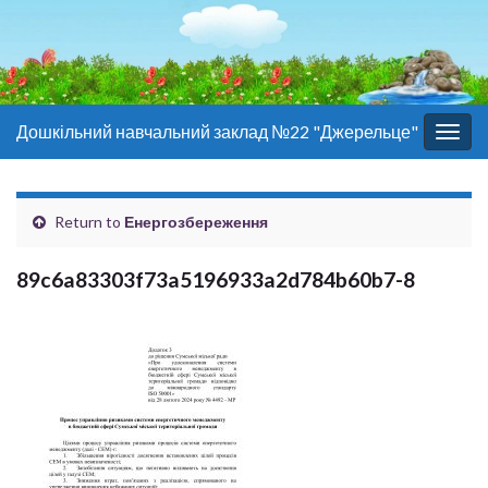
Дошкільний навчальний заклад №22 "Джерельце"
Togg
navig
Return to
Енергозбереження
89c6a83303f73a5196933a2d784b60b7-8