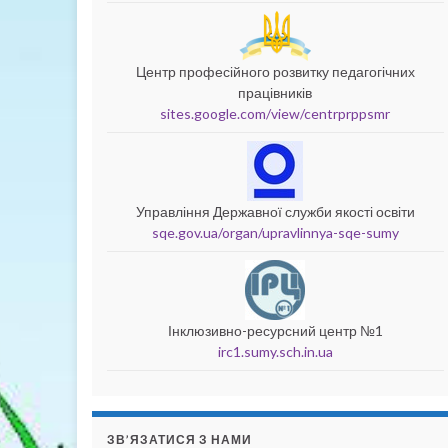
Центр професійного розвитку педагогічних
працівників
sites.google.com/view/centrprppsmr
Управління Державної служби якості освіти
sqe.gov.ua/organ/upravlinnya-sqe-sumy
Інклюзивно-ресурсний центр №1
irc1.sumy.sch.in.ua
ЗВ’ЯЗАТИСЯ З НАМИ