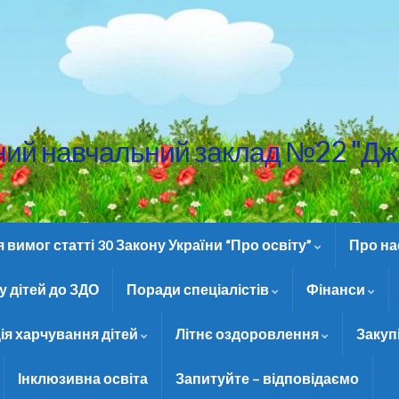
ний навчальний заклад №22 "Дж
вимог статті 30 Закону України “Про освіту”
Про н
 дітей до ЗДО
Поради спеціалістів
Фінанси
ія харчування дітей
Літнє оздоровлення
Закуп
Інклюзивна освіта
Запитуйте – відповідаємо