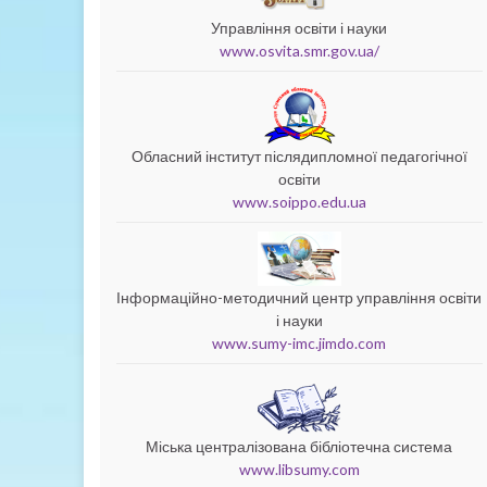
Управління освіти і науки
www.osvita.smr.gov.ua/
Обласний інститут післядипломної педагогічної
освіти
www.soippo.edu.ua
Інформаційно-методичний центр управління освіти
і науки
www.sumy-imc.jimdo.com
Міська централізована бібліотечна система
www.libsumy.com