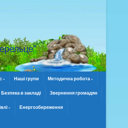
ерельце"
ас
Наші групи
Методична робота
Безпека в закладі
Звернення громадян
івлі
Енергозбереження