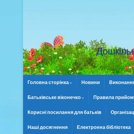
Дошкіль
Головна сторінка
Новини
Виконання 
Батьківське віконечко
Правила прийому
Корисні посилання для батьків
Організац
Наші досягнення
Електронна бібліотека