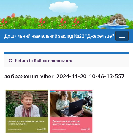
Дошкільний навчальний заклад №22 "Джерельце"
Togg
navig
Return to
Кабінет психолога
зображення_viber_2024-11-20_10-46-13-557