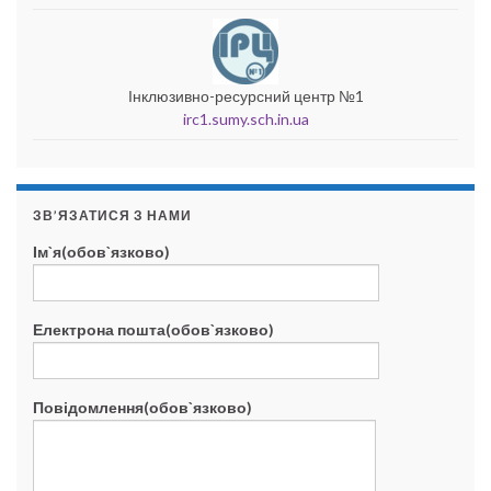
Інклюзивно-ресурсний центр №1
irc1.sumy.sch.in.ua
ЗВ’ЯЗАТИСЯ З НАМИ
Ім`я(обов`язково)
Електрона пошта(обов`язково)
Повідомлення(обов`язково)