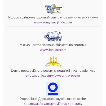
Інформаційно-методичний центр управління освіти і науки
www.sumy-imc.jimdo.com
Міська централізована бібліотечна система
www.libsumy.com
Центр професійного розвитку педагогічних працівників
sites.google.com/view/centrprppsmr
Управління Державної служби якості освіти
sqe.gov.ua/organ/upravlinnya-sqe-sumy