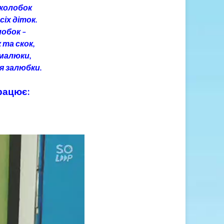
 колобок
іх діток.
лобок –
 та скок,
 малюки,
я залюбки.
рацює: