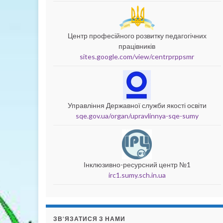
Центр професійного розвитку педагогічних
працівників
sites.google.com/view/centrprppsmr
Управління Державної служби якості освіти
sqe.gov.ua/organ/upravlinnya-sqe-sumy
Інклюзивно-ресурсний центр №1
irc1.sumy.sch.in.ua
ЗВ’ЯЗАТИСЯ З НАМИ