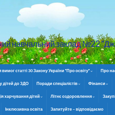
ний навчальний заклад №22 "Дж
вимог статті 30 Закону України “Про освіту”
Про н
 дітей до ЗДО
Поради спеціалістів
Фінанси
ія харчування дітей
Літнє оздоровлення
Закуп
Інклюзивна освіта
Запитуйте – відповідаємо