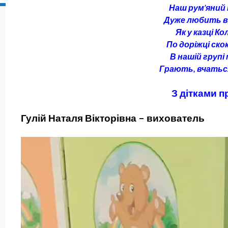
Наш рум’яний
Дуже любить вс
Як у казці Ко
По доріжці скок
В нашій групі
Грають, вчатьс
З дітками п
Гулій Наталя Вікторівна – вихователь
Відеопрогравач