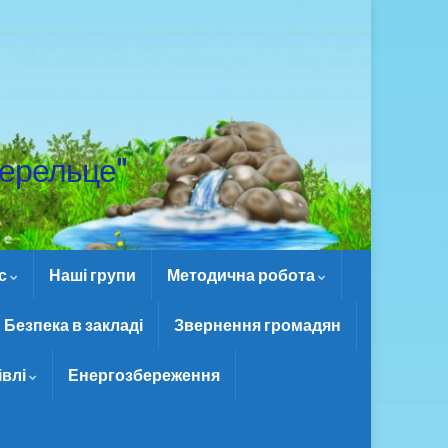
ерельце"
ас
Наші групи
Методична робота
Безпека в закладі
Звернення громадян
івлі
Енергозбереження