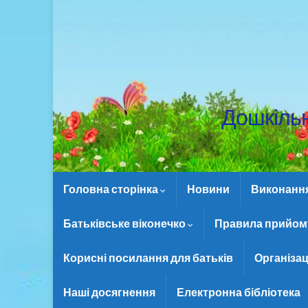
Дошкіль
Головна сторінка
Новини
Виконання 
Батьківське віконечко
Правила прийому
Корисні посилання для батьків
Організац
Наші досягнення
Електронна бібліотека