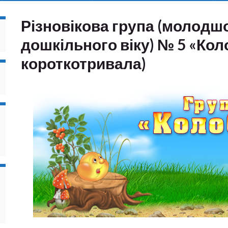
Різновікова група (молодш
дошкільного віку) № 5 «Кол
короткотривала)