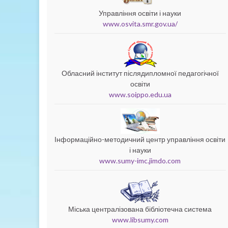
Управління освіти і науки
www.osvita.smr.gov.ua/
Обласний інститут післядипломної педагогічної
освіти
www.soippo.edu.ua
Інформаційно-методичний центр управління освіти
і науки
www.sumy-imc.jimdo.com
Міська централізована бібліотечна система
www.libsumy.com