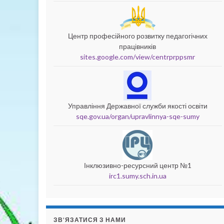
Центр професійного розвитку педагогічних
працівників
sites.google.com/view/centrprppsmr
Управління Державної служби якості освіти
sqe.gov.ua/organ/upravlinnya-sqe-sumy
Інклюзивно-ресурсний центр №1
irc1.sumy.sch.in.ua
ЗВ’ЯЗАТИСЯ З НАМИ