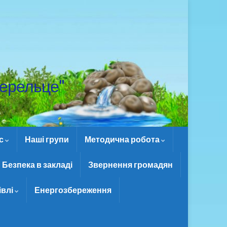
ерельце"
ас
Наші групи
Методична робота
Безпека в закладі
Звернення громадян
івлі
Енергозбереження