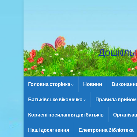
Дошкіль
Головна сторінка
Новини
Виконання 
Батьківське віконечко
Правила прийому
Корисні посилання для батьків
Організац
Наші досягнення
Електронна бібліотека