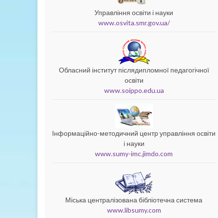
Управління освіти і науки
www.osvita.smr.gov.ua/
Обласний інститут післядипломної педагогічної
освіти
www.soippo.edu.ua
Інформаційно-методичний центр управління освіти
і науки
www.sumy-imc.jimdo.com
Міська централізована бібліотечна система
www.libsumy.com