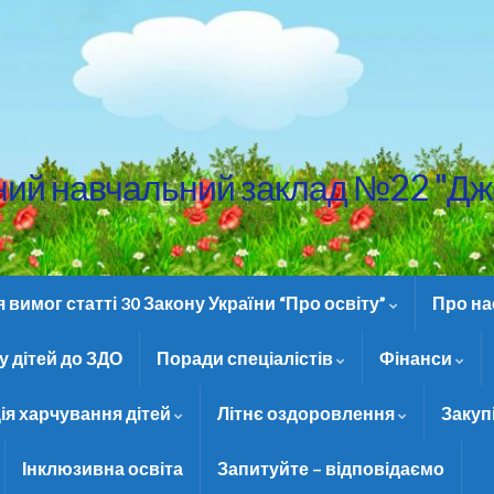
ний навчальний заклад №22 "Дж
вимог статті 30 Закону України “Про освіту”
Про н
 дітей до ЗДО
Поради спеціалістів
Фінанси
ія харчування дітей
Літнє оздоровлення
Закуп
Інклюзивна освіта
Запитуйте – відповідаємо