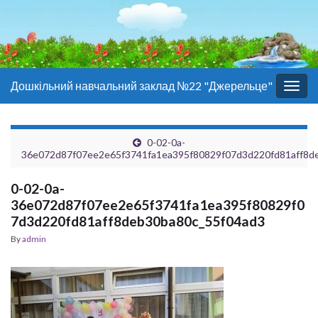
Дошкільний навчальний заклад №22 "Джерельце"
Togg
navig
0-02-0a-
36e072d87f07ee2e65f3741fa1ea395f80829f07d3d220fd81aff8d
0-02-0a-
36e072d87f07ee2e65f3741fa1ea395f80829f0
7d3d220fd81aff8deb30ba80c_55f04ad3
By
admin