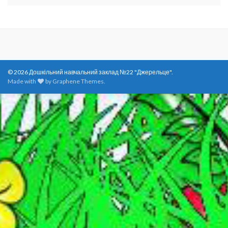
© 2026 Дошкільний навчальний заклад №22 "Джерельце".
Made with
by
Graphene Themes
.