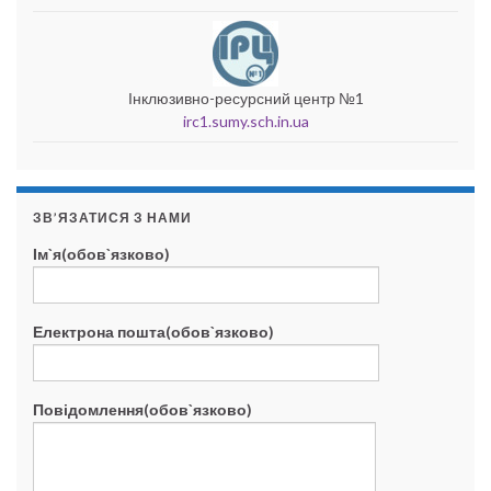
Інклюзивно-ресурсний центр №1
irc1.sumy.sch.in.ua
ЗВ’ЯЗАТИСЯ З НАМИ
Ім`я(обов`язково)
Електрона пошта(обов`язково)
Повідомлення(обов`язково)