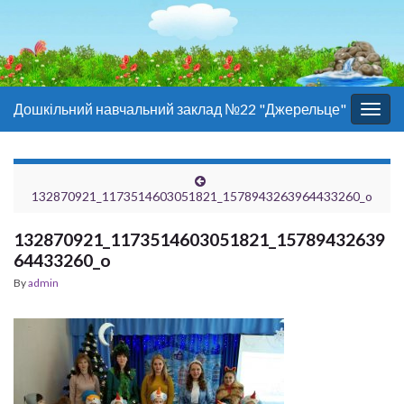
Дошкільний навчальний заклад №22 "Джерельце"
Togg
navig
132870921_1173514603051821_1578943263964433260_o
132870921_1173514603051821_15789432639
64433260_o
By
admin