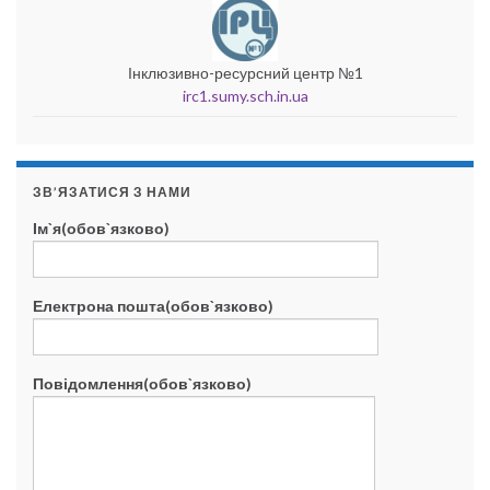
Інклюзивно-ресурсний центр №1
irc1.sumy.sch.in.ua
ЗВ’ЯЗАТИСЯ З НАМИ
Ім`я(обов`язково)
Електрона пошта(обов`язково)
Повідомлення(обов`язково)