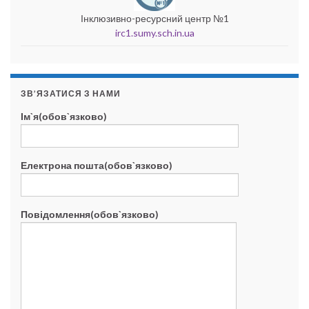
Інклюзивно-ресурсний центр №1
irc1.sumy.sch.in.ua
ЗВ’ЯЗАТИСЯ З НАМИ
Ім`я(обов`язково)
Електрона пошта(обов`язково)
Повідомлення(обов`язково)