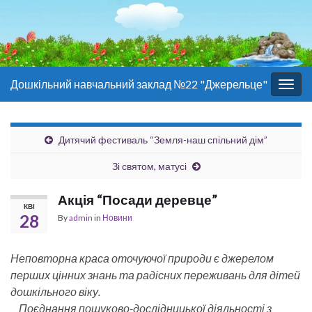
Дошкільний навчальний заклад №22 "Джерельце"
Togg
navig
Дитячий фестиваль “Земля-наш спільний дім”
Зі святом, матусі
Акція “Посади деревце”
КВІ
28
By
admin
in
Новини
Неповторна краса оточуючої природи є джерелом
перших цінних знань та радісних переживань для дітей
дошкільного віку.
Поєднання пошуково-дослідницької діяльності з