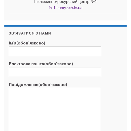
Інклюзивно-ресурсний центр №1
irc1.sumy.sch.in.ua
ЗВ’ЯЗАТИСЯ З НАМИ
Ім`я(обов`язково)
Електрона пошта(обов`язково)
Повідомлення(обов`язково)