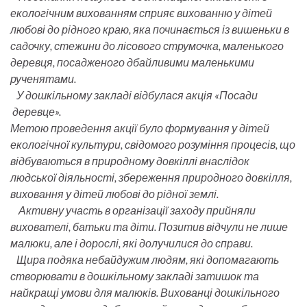
екологічним вихованням сприяє вихованню у дітей
любові до рідного краю, яка починається із вишеньки в
садочку, стежини до лісового струмочка, маленького
деревця, посадженого дбайливими маленькими
рученятами.
У дошкільному закладі відбулася акція «Посади
деревце».
Метою проведення акції було формування у дітей
екологічної культури, свідомого розуміння процесів, що
відбуваються в природному довкіллі внаслідок
людської діяльності, збереження природного довкілля,
виховання у дітей любові до рідної землі.
Активну участь в організації заходу прийняли
вихователі, батьки та діти. Позитив відчули не лише
малюки, але і дорослі, які долучилися до справи.
Щира подяка небайдужим людям, які допомагають
створювати в дошкільному закладі затишок та
найкращі умови для малюків. Вихованці дошкільного