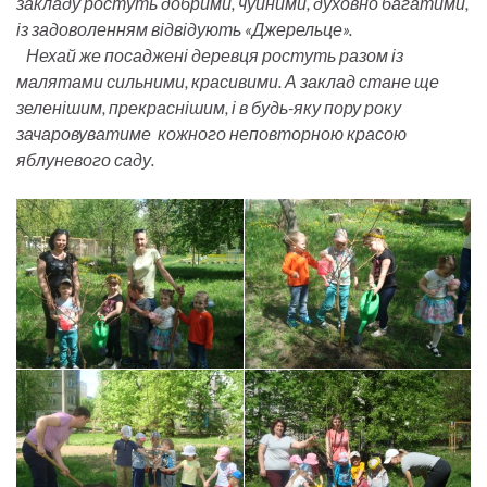
закладу ростуть добрими, чуйними, духовно багатими,
із задоволенням відвідують «Джерельце».
Нехай же посаджені деревця ростуть разом із
малятами сильними, красивими. А заклад стане ще
зеленішим, прекраснішим, і в будь-яку пору року
зачаровуватиме кожного неповторною красою
яблуневого саду.