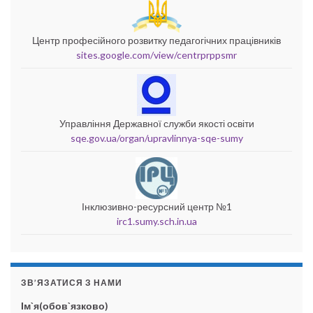
Центр професійного розвитку педагогічних працівників
sites.google.com/view/centrprppsmr
Управління Державної служби якості освіти
sqe.gov.ua/organ/upravlinnya-sqe-sumy
Інклюзивно-ресурсний центр №1
irc1.sumy.sch.in.ua
ЗВ’ЯЗАТИСЯ З НАМИ
Ім`я(обов`язково)