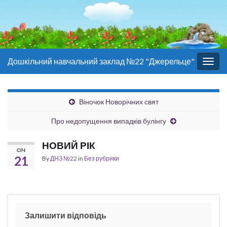
Дошкільний навчальний заклад №22 "Джерельце"
Togg
navig
Віночок Новорічних свят
Про недопущення випадків булінгу
НОВИЙ РІК
СІЧ
21
By
ДНЗ №22
in
Без рубрики
Залишити відповідь