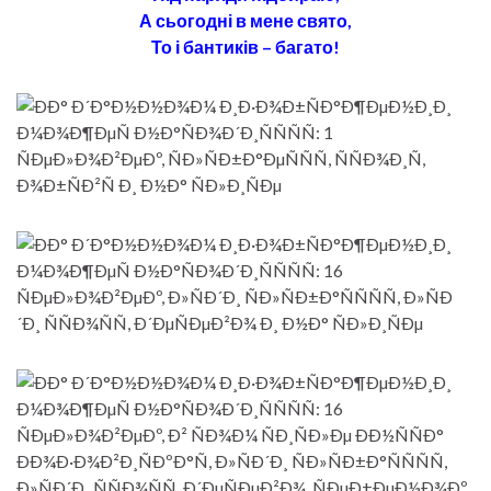
А сьогодні в мене свято,
То і бантиків – багато!