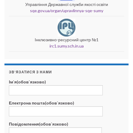
Управління Державної служби якості освіти
sqe.gov.ua/organ/upravlinnya-sqe-sumy
Інклюзивно-ресурсний центр №1
irc1.sumy.sch.in.ua
ЗВ’ЯЗАТИСЯ З НАМИ
Ім`я(обов`язково)
Електрона пошта(обов`язково)
Повідомлення(обов`язково)