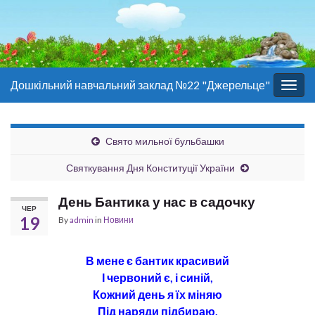
Дошкільний навчальний заклад №22 "Джерельце"
Togg
navig
Свято мильної бульбашки
Святкування Дня Конституції України
День Бантика у нас в садочку
ЧЕР
19
By
admin
in
Новини
В мене є бантик красивий
І червоний є, і синій,
Кожний день я їх міняю
Під наряди підбираю,