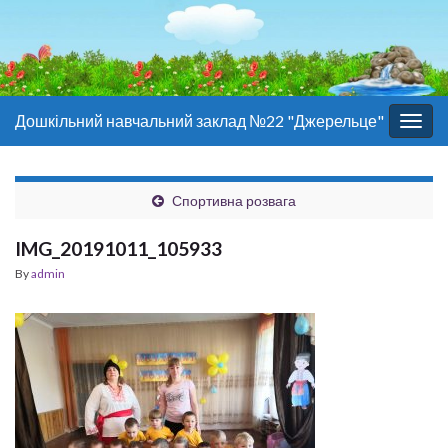
Дошкільний навчальний заклад №22 "Джерельце"
Togg
navig
Спортивна розвага
IMG_20191011_105933
By
admin