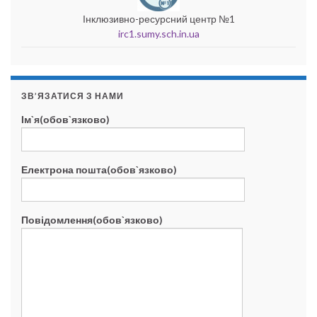
Інклюзивно-ресурсний центр №1
irc1.sumy.sch.in.ua
ЗВ’ЯЗАТИСЯ З НАМИ
Ім`я(обов`язково)
Електрона пошта(обов`язково)
Повідомлення(обов`язково)