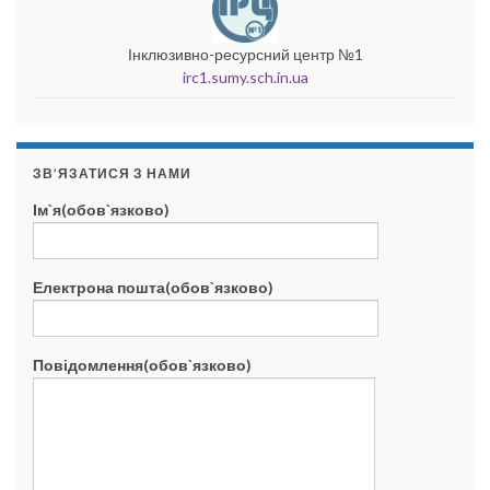
Інклюзивно-ресурсний центр №1
irc1.sumy.sch.in.ua
ЗВ’ЯЗАТИСЯ З НАМИ
Ім`я(обов`язково)
Електрона пошта(обов`язково)
Повідомлення(обов`язково)