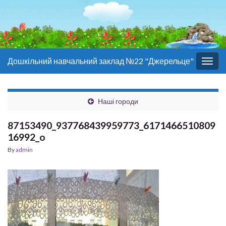
Дошкільний навчальний заклад №22 "Джерельце"
Togg
navig
Наші городи
87153490_937768439959773_6171466510809
16992_o
By
admin