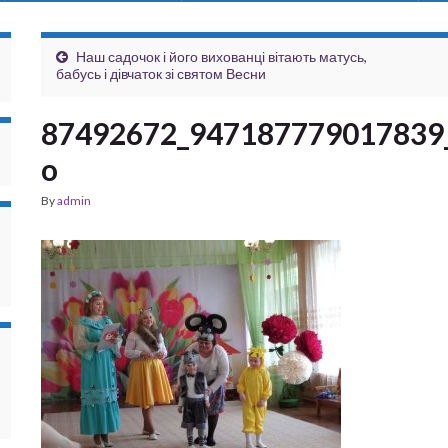
Наш садочок і його вихованці вітають матусь,
бабусь і дівчаток зі святом Весни
87492672_947187779017839
o
By
admin