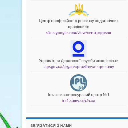
Центр професійного розвитку педагогічних
працівників
sites.google.com/view/centrprppsmr
Управління Державної служби якості освіти
sqe.gov.ua/organ/upravlinnya-sqe-sumy
Інклюзивно-ресурсний центр №1
irc1.sumy.sch.in.ua
ЗВ’ЯЗАТИСЯ З НАМИ