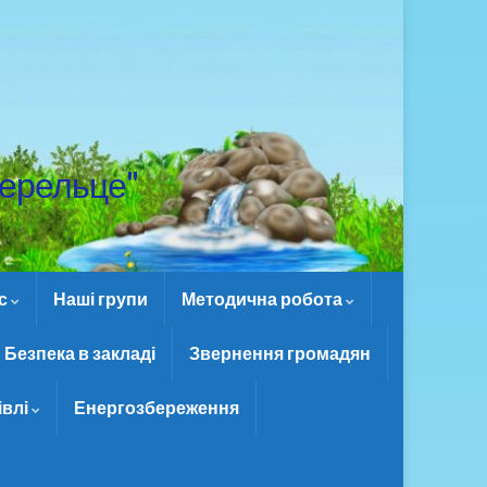
ерельце"
ас
Наші групи
Методична робота
Безпека в закладі
Звернення громадян
івлі
Енергозбереження