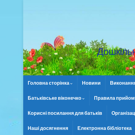
Дошкіль
Головна сторінка
Новини
Виконання 
Батьківське віконечко
Правила прийому
Корисні посилання для батьків
Організац
Наші досягнення
Електронна бібліотека