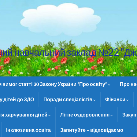
ний навчальний заклад №22 "Дж
вимог статті 30 Закону України “Про освіту”
Про н
 дітей до ЗДО
Поради спеціалістів
Фінанси
ія харчування дітей
Літнє оздоровлення
Закуп
Інклюзивна освіта
Запитуйте – відповідаємо