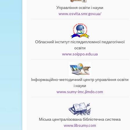
Управління освіти і науки
www.osvita.smr.gov.ua/
Обласний інститут післядипломної педагогічної
освіти
www.soippo.edu.ua
Інформаційно-методичний центр управління освіти
і науки
www.sumy-imc.jimdo.com
Міська централізована бібліотечна система
www.libsumy.com