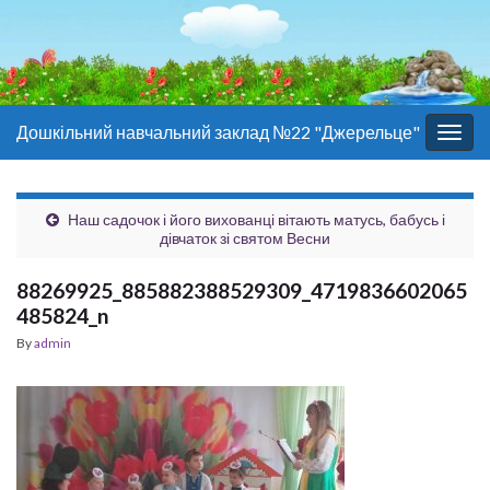
Дошкільний навчальний заклад №22 "Джерельце"
Togg
navig
Наш садочок і його вихованці вітають матусь, бабусь і
дівчаток зі святом Весни
88269925_885882388529309_4719836602065
485824_n
By
admin