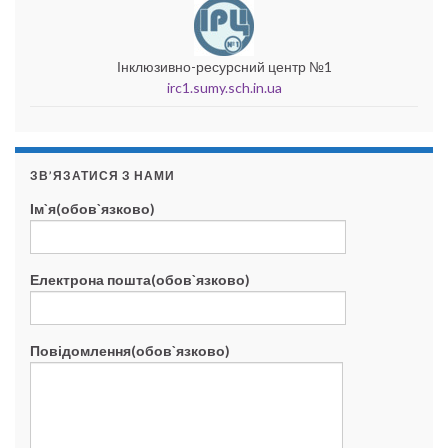
Інклюзивно-ресурсний центр №1
irc1.sumy.sch.in.ua
ЗВ’ЯЗАТИСЯ З НАМИ
Ім`я(обов`язково)
Електрона пошта(обов`язково)
Повідомлення(обов`язково)