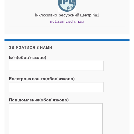
Інклюзивно-ресурсний центр №1
irc1.sumy.sch.in.ua
ЗВ’ЯЗАТИСЯ З НАМИ
Ім`я(обов`язково)
Електрона пошта(обов`язково)
Повідомлення(обов`язково)