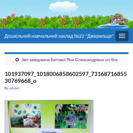
Дошкільний навчальний заклад №22 "Джерельце"
Togg
navig
Звіт завідувача Бятової Яни Олександрівни on-line
101937097_1018006858602597_73168716855
30769668_o
By
admin