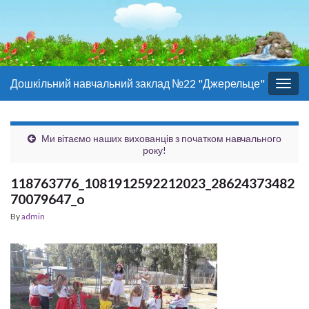
Дошкільний навчальний заклад №22 "Джерельце"
Togg
navig
Ми вітаємо наших вихованців з початком навчального
року!
118763776_1081912592212023_28624373482
70079647_o
By
admin