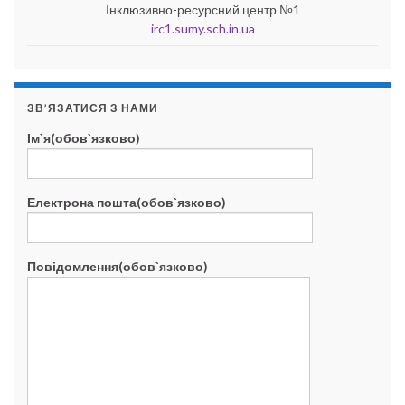
Інклюзивно-ресурсний центр №1
irc1.sumy.sch.in.ua
ЗВ’ЯЗАТИСЯ З НАМИ
Ім`я(обов`язково)
Електрона пошта(обов`язково)
Повідомлення(обов`язково)