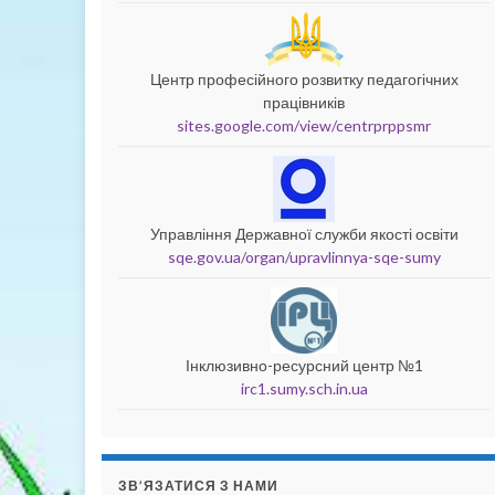
Центр професійного розвитку педагогічних
працівників
sites.google.com/view/centrprppsmr
Управління Державної служби якості освіти
sqe.gov.ua/organ/upravlinnya-sqe-sumy
Інклюзивно-ресурсний центр №1
irc1.sumy.sch.in.ua
ЗВ’ЯЗАТИСЯ З НАМИ