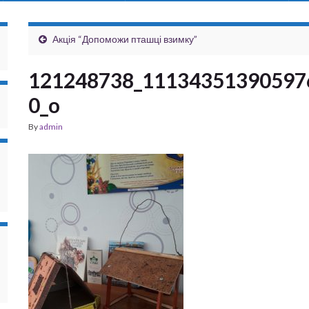
Акція “Допоможи пташці взимку”
121248738_11134351390597
0_o
By
admin