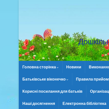
Дошкіль
Головна сторінка
Новини
Виконання 
Батьківське віконечко
Правила прийому
Корисні посилання для батьків
Організац
Наші досягнення
Електронна бібліотека