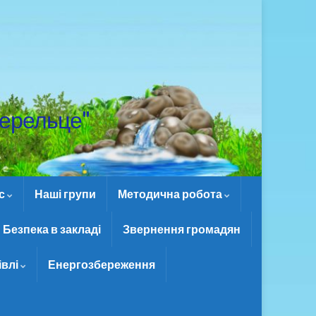
ерельце"
ас
Наші групи
Методична робота
Безпека в закладі
Звернення громадян
івлі
Енергозбереження