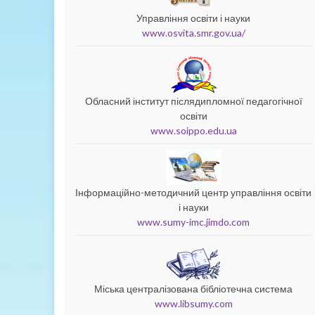
Управління освіти і науки
www.osvita.smr.gov.ua/
Обласний інститут післядипломної педагогічної
освіти
www.soippo.edu.ua
Інформаційно-методичний центр управління освіти
і науки
www.sumy-imc.jimdo.com
Міська централізована бібліотечна система
www.libsumy.com