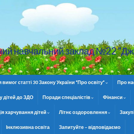
ний навчальний заклад №22 "Дж
вимог статті 30 Закону України “Про освіту”
Про н
 дітей до ЗДО
Поради спеціалістів
Фінанси
ія харчування дітей
Літнє оздоровлення
Закуп
Інклюзивна освіта
Запитуйте – відповідаємо