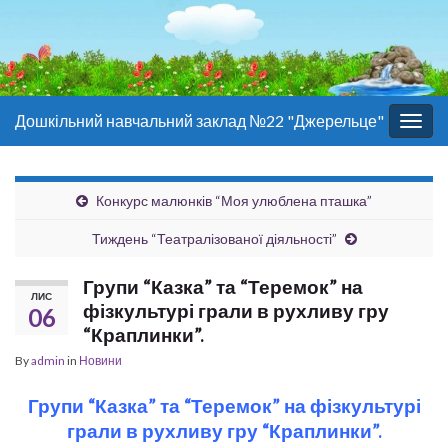
Дошкільний навчальний заклад №22 "Джерельце"
Togg
navig
Конкурс малюнків “Моя улюблена пташка”
Тиждень “Театралізованої діяльності”
Групи “Казка” та “Теремок” на
ЛИС
фізкультурі грали в рухливу гру
06
“Краплинки”.
By
admin
in
Новини
Групи “Казка” та “Теремок” на фізкультурі
грали в рухливу гру “Краплинки”.