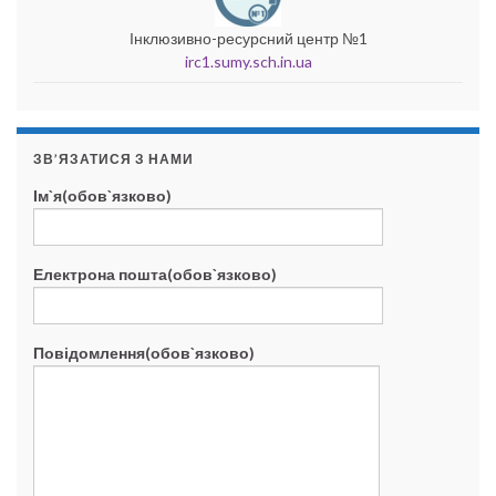
Інклюзивно-ресурсний центр №1
irc1.sumy.sch.in.ua
ЗВ’ЯЗАТИСЯ З НАМИ
Ім`я(обов`язково)
Електрона пошта(обов`язково)
Повідомлення(обов`язково)