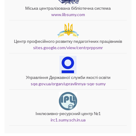
Міська централізована бібліотечна система
www.libsumy.com
Центр професійного розвитку педагогічних працівників
sites.google.com/view/centrprppsmr
Управління Державної служби якості освіти
sqe.gov.ua/organ/upravlinnya-sqe-sumy
Інклюзивно-ресурсний центр №1
irc1.sumy.sch.in.ua