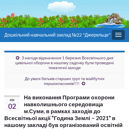
Дошкільний навчальний заклад №22 "Джерельце"
Togg
navig
З нагоди відзначення 1 березня Всесвітнього дня
цивільної оборони в нашому садочку були проведені
тематичні заходи
До уваги батьків старших груп та майбутніх
першокласників!!!!
На виконання Програми охорони
КВІ
навколишнього середовища
02
м.Суми, в рамках заходів до
Всесвітньої акції “Година Землі – 2021” в
нашому закладі був організований освітній