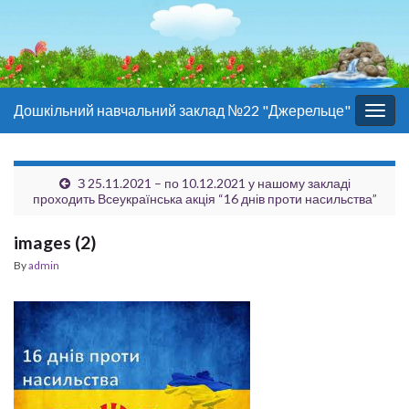
Дошкільний навчальний заклад №22 "Джерельце"
Togg
navig
З 25.11.2021 – по 10.12.2021 у нашому закладі
проходить Всеукраїнська акція “16 днів проти насильства”
images (2)
By
admin