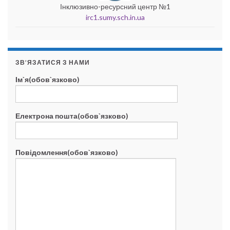
Інклюзивно-ресурсний центр №1
irc1.sumy.sch.in.ua
ЗВ’ЯЗАТИСЯ З НАМИ
Ім`я(обов`язково)
Електрона пошта(обов`язково)
Повідомлення(обов`язково)