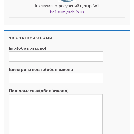
Інклюзивно-ресурсний центр №1
irc1.sumy.sch.in.ua
ЗВ’ЯЗАТИСЯ З НАМИ
Ім`я(обов`язково)
Електрона пошта(обов`язково)
Повідомлення(обов`язково)