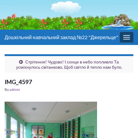
Дошкільний навчальний заклад №22 "Джерельце"
Togg
navig
Стрітення! Чудово! І сонце в небо попливло Та
усміхнулось світанково, Щоб світло й тепло нам було.
IMG_4597
By
admin