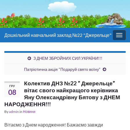
Дошкільний навчальний заклад №22 "Джерельце"
Togg
navig
З ДНЕМ ЗБРОЙНИХ СИЛ УКРАЇНИ!!!
Патріотична акція “Подаруй свято воїну”
Колектив ДНЗ №22 ” Джерельце”
ГРУ
вітає свого найкращого керівника
08
Яну Олександрівну Бятову з ДНЕМ
НАРОДЖЕННЯ!!!
By
admin
in
Новини
Вітаємо з Днем народження! Бажаємо завжди