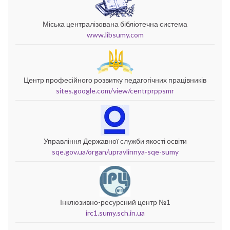
Міська централізована бібліотечна система
www.libsumy.com
Центр професійного розвитку педагогічних працівників
sites.google.com/view/centrprppsmr
Управління Державної служби якості освіти
sqe.gov.ua/organ/upravlinnya-sqe-sumy
Інклюзивно-ресурсний центр №1
irc1.sumy.sch.in.ua