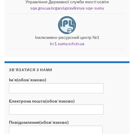
Управління Державної служби якості освіти
sqe.gov.ua/organ/upravlinnya-sqe-sumy
Інклюзивно-ресурсний центр №1
irc1.sumy.sch.in.ua
ЗВ’ЯЗАТИСЯ З НАМИ
Ім`я(обов`язково)
Електрона пошта(обов`язково)
Повідомлення(обов`язково)