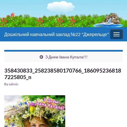
Дошкільний навчальний заклад №22 "Джерельце"
Togg
navig
З Днем Івана Купала!!!
358430833_258238580170766_186095236818
7225805_n
By
admin