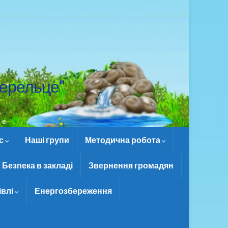
ерельце"
ас
Наші групи
Методична робота
Безпека в закладі
Звернення громадян
івлі
Енергозбереження