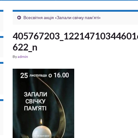
Всесвітня акція «Запали свічку пам’яті»
405767203_12214710344601
622_n
By
admin