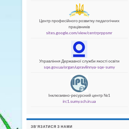
Центр професійного розвитку педагогічних
працівників
sites.google.com/view/centrprppsmr
Управління Державної служби якості освіти
sqe.gov.ua/organ/upravlinnya-sqe-sumy
Інклюзивно-ресурсний центр №1
irc1.sumy.sch.in.ua
ЗВ’ЯЗАТИСЯ З НАМИ