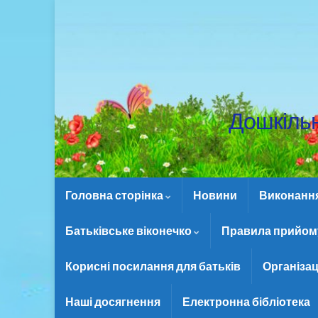
Дошкіль
Головна сторінка
Новини
Виконання 
Батьківське віконечко
Правила прийому
Корисні посилання для батьків
Організац
Наші досягнення
Електронна бібліотека