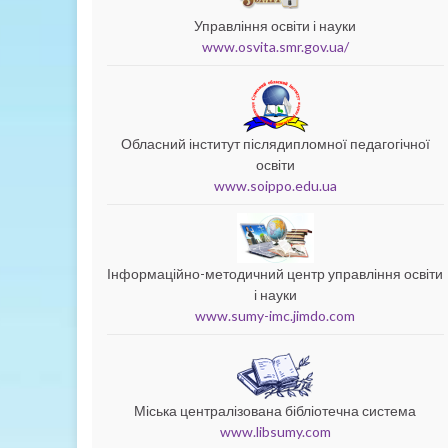
Управління освіти і науки
www.osvita.smr.gov.ua/
Обласний інститут післядипломної педагогічної
освіти
www.soippo.edu.ua
Інформаційно-методичний центр управління освіти
і науки
www.sumy-imc.jimdo.com
Міська централізована бібліотечна система
www.libsumy.com