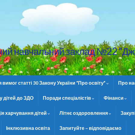
ний навчальний заклад №22 "Дж
вимог статті 30 Закону України “Про освіту”
Про н
 дітей до ЗДО
Поради спеціалістів
Фінанси
ія харчування дітей
Літнє оздоровлення
Закуп
Інклюзивна освіта
Запитуйте – відповідаємо