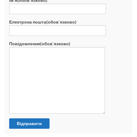
Ім`я(обов`язково)
Електрона пошта(обов`язково)
Повідомлення(обов`язково)