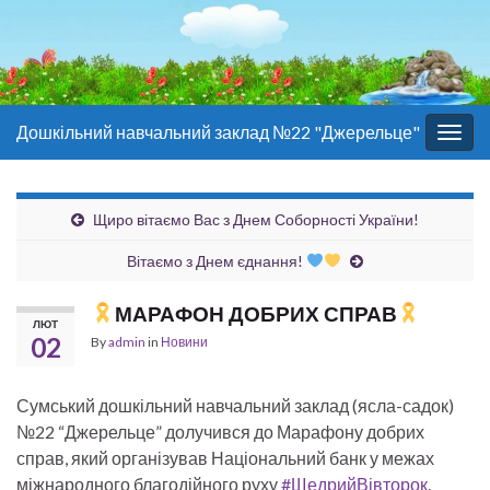
Дошкільний навчальний заклад №22 "Джерельце"
Togg
navig
Щиро вітаємо Вас з Днем Соборності України!
Вітаємо з Днем єднання!
МАРАФОН ДОБРИХ СПРАВ
ЛЮТ
02
By
admin
in
Новини
Сумський дошкільний навчальний заклад (ясла-садок)
№22 “Джерельце” долучився до Марафону добрих
справ, який організував Національний банк у межах
міжнародного благодійного руху
#ЩедрийВівторок
.