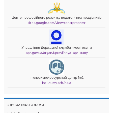
Центр професійного розвитку педагогічних працівників
sites.google.com/view/centrprppsmr
Управління Державної служби якості освіти
sqe.gov.ua/organ/upravlinnya-sqe-sumy
Інклюзивно-ресурсний центр №1
irc1.sumy.sch.in.ua
ЗВ’ЯЗАТИСЯ З НАМИ