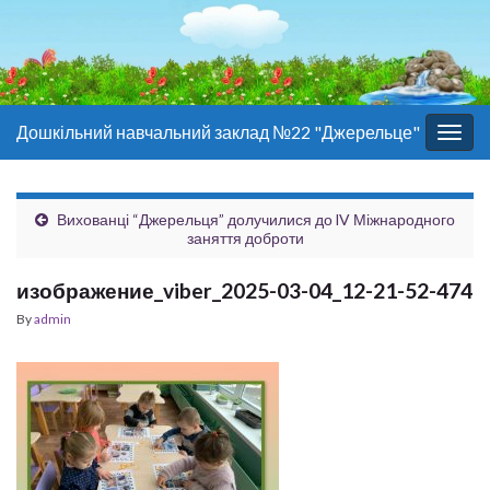
Дошкільний навчальний заклад №22 "Джерельце"
Togg
navig
Вихованці “Джерельця” долучилися до lV Міжнародного
заняття доброти
изображение_viber_2025-03-04_12-21-52-474
By
admin