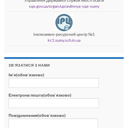
Управління Державної служби якості освіти
sqe.gov.ua/organ/upravlinnya-sqe-sumy
Інклюзивно-ресурсний центр №1
irc1.sumy.sch.in.ua
ЗВ’ЯЗАТИСЯ З НАМИ
Ім`я(обов`язково)
Електрона пошта(обов`язково)
Повідомлення(обов`язково)