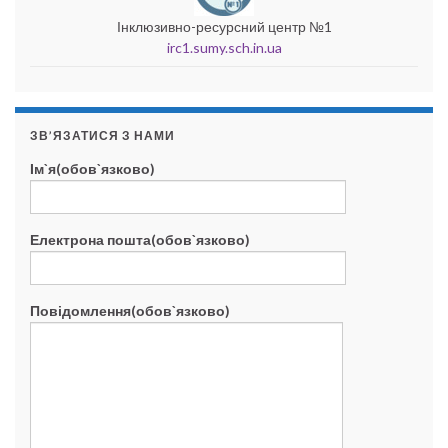
Інклюзивно-ресурсний центр №1
irc1.sumy.sch.in.ua
ЗВ’ЯЗАТИСЯ З НАМИ
Ім`я(обов`язково)
Електрона пошта(обов`язково)
Повідомлення(обов`язково)