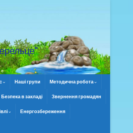
ерельце"
ас
Наші групи
Методична робота
Безпека в закладі
Звернення громадян
івлі
Енергозбереження