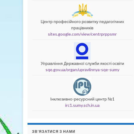
Центр професійного розвитку педагогічних
працівників
sites.google.com/view/centrprppsmr
Управління Державної служби якості освіти
sqe.gov.ua/organ/upravlinnya-sqe-sumy
Інклюзивно-ресурсний центр №1
irc1.sumy.sch.in.ua
ЗВ’ЯЗАТИСЯ З НАМИ