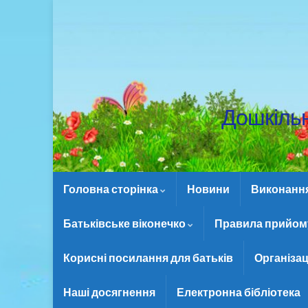
Дошкіль
Головна сторінка
Новини
Виконання 
Батьківське віконечко
Правила прийому
Корисні посилання для батьків
Організац
Наші досягнення
Електронна бібліотека