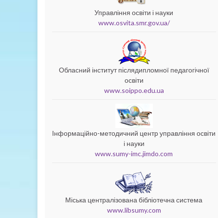
Управління освіти і науки
www.osvita.smr.gov.ua/
Обласний інститут післядипломної педагогічної
освіти
www.soippo.edu.ua
Інформаційно-методичний центр управління освіти
і науки
www.sumy-imc.jimdo.com
Міська централізована бібліотечна система
www.libsumy.com