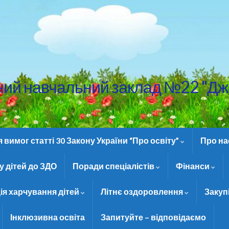
ний навчальний заклад №22 "Дж
вимог статті 30 Закону України “Про освіту”
Про н
 дітей до ЗДО
Поради спеціалістів
Фінанси
ія харчування дітей
Літнє оздоровлення
Закуп
Інклюзивна освіта
Запитуйте – відповідаємо