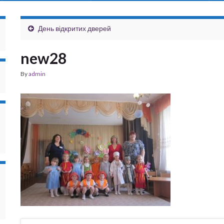
День відкритих дверей
new28
By
admin