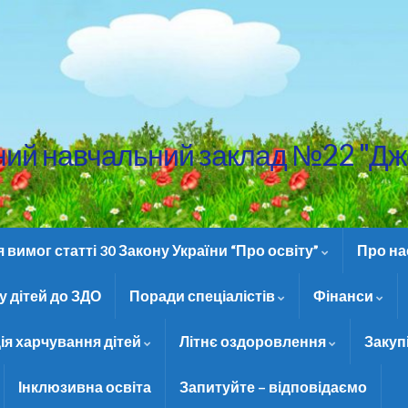
ний навчальний заклад №22 "Дж
вимог статті 30 Закону України “Про освіту”
Про н
 дітей до ЗДО
Поради спеціалістів
Фінанси
ія харчування дітей
Літнє оздоровлення
Закуп
Інклюзивна освіта
Запитуйте – відповідаємо