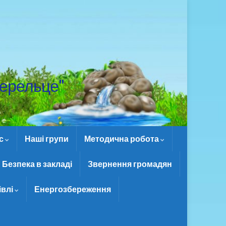
ерельце"
ас
Наші групи
Методична робота
Безпека в закладі
Звернення громадян
івлі
Енергозбереження