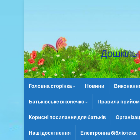
Дошкіль
Головна сторінка
Новини
Виконання 
Батьківське віконечко
Правила прийому
Корисні посилання для батьків
Організац
Наші досягнення
Електронна бібліотека