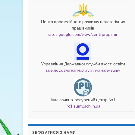
Центр професійного розвитку педагогічних
працівників
sites.google.com/view/centrprppsmr
Управління Державної служби якості освіти
sqe.gov.ua/organ/upravlinnya-sqe-sumy
Інклюзивно-ресурсний центр №1
irc1.sumy.sch.in.ua
ЗВ’ЯЗАТИСЯ З НАМИ