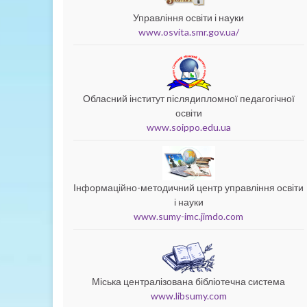
Управління освіти і науки
www.osvita.smr.gov.ua/
Обласний інститут післядипломної педагогічної
освіти
www.soippo.edu.ua
Інформаційно-методичний центр управління освіти
і науки
www.sumy-imc.jimdo.com
Міська централізована бібліотечна система
www.libsumy.com